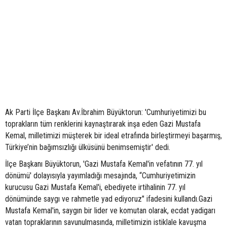
Ak Parti İlçe Başkanı Av.İbrahim Büyüktorun: 'Cumhuriyetimizi bu
toprakların tüm renklerini kaynaştırarak inşa eden Gazi Mustafa
Kemal, milletimizi müşterek bir ideal etrafında birleştirmeyi başarmış,
Türkiye’nin bağımsızlığı ülküsünü benimsemiştir' dedi.
İlçe Başkanı Büyüktorun, 'Gazi Mustafa Kemal'in vefatının 77. yıl
dönümü' dolayısıyla yayımladığı mesajında, “Cumhuriyetimizin
kurucusu Gazi Mustafa Kemal'i, ebediyete irtihalinin 77. yıl
dönümünde saygı ve rahmetle yad ediyoruz" ifadesini kullandı.Gazi
Mustafa Kemal'in, saygın bir lider ve komutan olarak, ecdat yadigarı
vatan topraklarının savunulmasında, milletimizin istiklale kavuşma