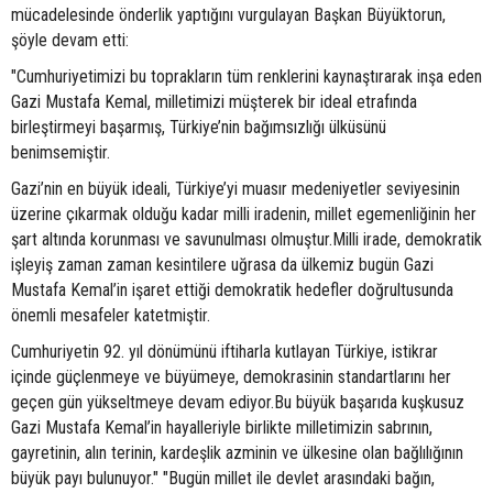
mücadelesinde önderlik yaptığını vurgulayan Başkan Büyüktorun,
şöyle devam etti:
"Cumhuriyetimizi bu toprakların tüm renklerini kaynaştırarak inşa eden
Gazi Mustafa Kemal, milletimizi müşterek bir ideal etrafında
birleştirmeyi başarmış, Türkiye’nin bağımsızlığı ülküsünü
benimsemiştir.
Gazi’nin en büyük ideali, Türkiye’yi muasır medeniyetler seviyesinin
üzerine çıkarmak olduğu kadar milli iradenin, millet egemenliğinin her
şart altında korunması ve savunulması olmuştur.Milli irade, demokratik
işleyiş zaman zaman kesintilere uğrasa da ülkemiz bugün Gazi
Mustafa Kemal’in işaret ettiği demokratik hedefler doğrultusunda
önemli mesafeler katetmiştir.
Cumhuriyetin 92. yıl dönümünü iftiharla kutlayan Türkiye, istikrar
içinde güçlenmeye ve büyümeye, demokrasinin standartlarını her
geçen gün yükseltmeye devam ediyor.Bu büyük başarıda kuşkusuz
Gazi Mustafa Kemal’in hayalleriyle birlikte milletimizin sabrının,
gayretinin, alın terinin, kardeşlik azminin ve ülkesine olan bağlılığının
büyük payı bulunuyor." "Bugün millet ile devlet arasındaki bağın,