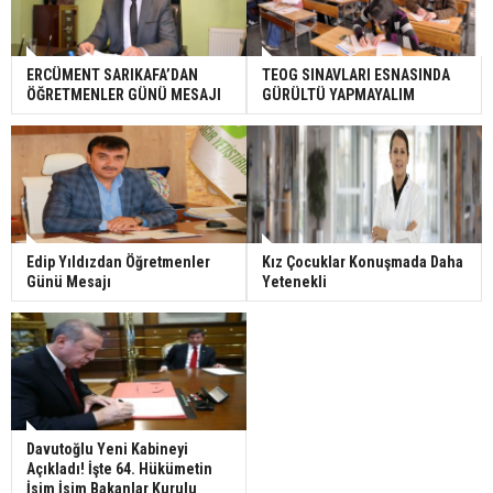
ERCÜMENT SARIKAFA’DAN
TEOG SINAVLARI ESNASINDA
ÖĞRETMENLER GÜNÜ MESAJI
GÜRÜLTÜ YAPMAYALIM
Edip Yıldızdan Öğretmenler
Kız Çocuklar Konuşmada Daha
Günü Mesajı
Yetenekli
Davutoğlu Yeni Kabineyi
Açıkladı! İşte 64. Hükümetin
İsim İsim Bakanlar Kurulu