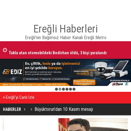
Ereğli Haberleri
Ereğli'nin Bağımsız Haber Kanalı Ereğli Metro
Takla atan otomobildeki Bedirhan öldü, 3 kişi yaralandı
1
2
3
4
5
6
Ereğli’yi Canlı İzle
Büyüktorun’dan 10 Kasım mesajı
HABERLER