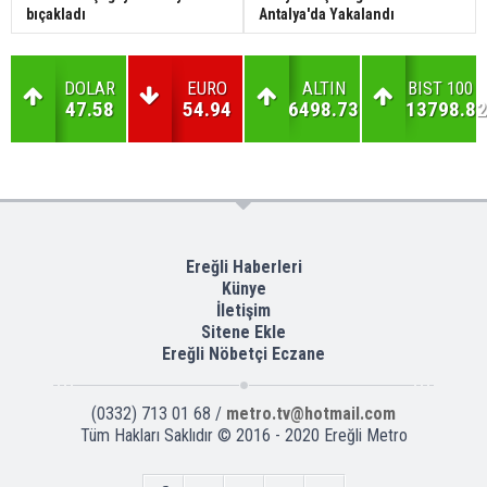
bıçakladı
Antalya'da Yakalandı
DOLAR
EURO
ALTIN
BIST 100
47.58
54.94
6498.73
13798.82
Ereğli Haberleri
Künye
İletişim
Sitene Ekle
Ereğli Nöbetçi Eczane
(0332) 713 01 68 /
metro.tv@hotmail.com
Tüm Hakları Saklıdır © 2016 - 2020 Ereğli Metro