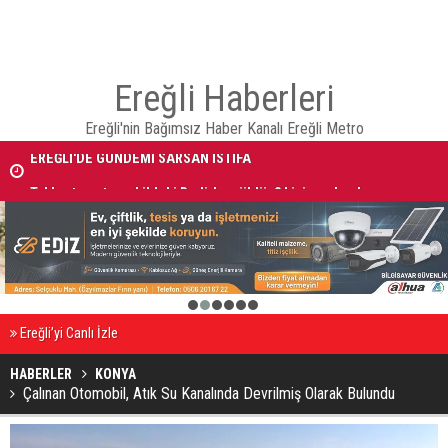
Ereğli Haberleri
Ereğli'nin Bağımsız Haber Kanalı Ereğli Metro
EREĞLİ'DE GÜNDEMİ SARSAN İSTİFA
Takla atan otomobildeki Bedirhan öldü, 3 kişi yaralandı
1
2
3
4
5
6
Ereğli’yi Canlı İzle
HABERLER
KONYA
Çalınan Otomobil, Atık Su Kanalında Devrilmiş Olarak Bulundu