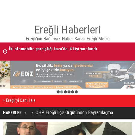
Ereğli Haberleri
Ereğli'nin Bağımsız Haber Kanalı Ereğli Metro
İki otomobilin çarpıştığı kaza’da: 4 kişi yaralandı
Taşlı bıçaklı kavga: 4 yaralı
1
2
3
4
5
6
Ereğli’yi Canlı İzle
CHP Ereğli İlçe Örgütünden Bayramlaşma
HABERLER