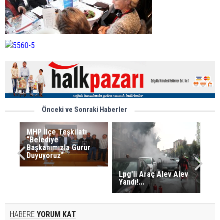
Önceki ve Sonraki Haberler
MHP İlçe Teşkilatı
“Belediye
Başkanımızla Gurur
Duyuyoruz”
Lpg'li Araç Alev Alev
Yandı!...
HABERE
YORUM KAT