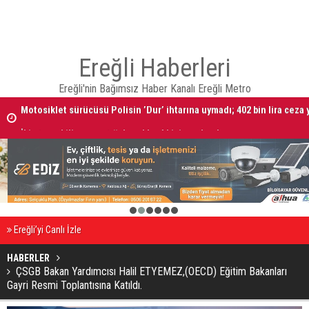
Ereğli Haberleri
Ereğli'nin Bağımsız Haber Kanalı Ereğli Metro
Motosiklet sürücüsü Polisin ’Dur’ ihtarına uymadı; 402 bin lira ceza 
İki otomobilin çarpıştığı kaza’da: 4 kişi yaralandı
1
2
3
4
5
6
Ereğli’yi Canlı İzle
HABERLER
ÇSGB Bakan Yardımcısı Halil ETYEMEZ,(OECD) Eğitim Bakanları
Gayri Resmi Toplantısına Katıldı.