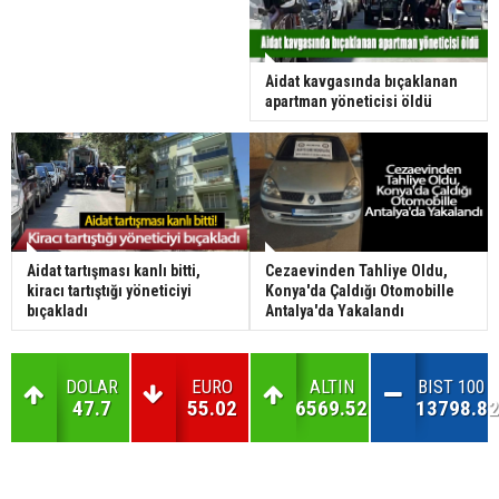
Aidat kavgasında bıçaklanan
apartman yöneticisi öldü
Aidat tartışması kanlı bitti,
Cezaevinden Tahliye Oldu,
kiracı tartıştığı yöneticiyi
Konya'da Çaldığı Otomobille
bıçakladı
Antalya'da Yakalandı
DOLAR
EURO
ALTIN
BIST 100
47.7
55.02
6569.52
13798.82