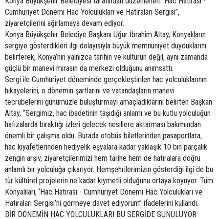
Konya Büyükşehir Belediyesi tarafından düzenlenen “Hac Hatırası -
Cumhuriyet Dönemi Hac Yolculukları ve Hatıraları Sergisi”,
ziyaretçilerini ağırlamaya devam ediyor.
Konya Büyükşehir Belediye Başkanı Uğur İbrahim Altay, Konyalıların
sergiye gösterdikleri ilgi dolayısıyla büyük memnuniyet duyduklarını
belirterek, Konya’nın yalnızca tarihin ve kültürün değil, aynı zamanda
güçlü bir manevi mirasın da merkezi olduğunu anımsattı.
Sergi ile Cumhuriyet döneminde gerçekleştirilen hac yolculuklarının
hikayelerini, o dönemin şartlarını ve vatandaşların manevi
tecrübelerini günümüzle buluşturmayı amaçladıklarını belirten Başkan
Altay, “Sergimiz, hac ibadetinin taşıdığı anlamı ve bu kutlu yolculuğun
hafızalarda bıraktığı izleri gelecek nesillere aktarması bakımından
önemli bir çalışma oldu. Burada otobüs biletlerinden pasaportlara,
hac kıyafetlerinden hediyelik eşyalara kadar yaklaşık 10 bin parçalık
zengin arşiv, ziyaretçilerimizi hem tarihe hem de hatıralara doğru
anlamlı bir yolculuğa çıkarıyor. Hemşehrilerimizin gösterdiği ilgi de bu
tür kültürel projelerin ne kadar kıymetli olduğunu ortaya koyuyor. Tüm
Konyalıları, ‘Hac Hatırası - Cumhuriyet Dönemi Hac Yolculukları ve
Hatıraları Sergisi’ni görmeye davet ediyorum” ifadelerini kullandı.
BİR DÖNEMİN HAC YOLCULUKLARI BU SERGİDE SUNULUYOR