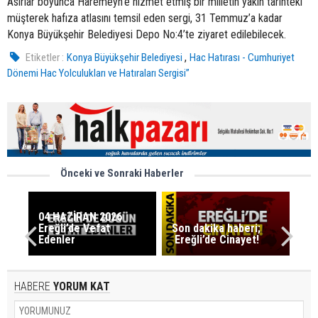
Asırlar boyunca Haremeyn’e hizmet etmiş bir milletin yakın tarihteki
müşterek hafıza atlasını temsil eden sergi, 31 Temmuz’a kadar
Konya Büyükşehir Belediyesi Depo No:4’te ziyaret edilebilecek.
,
Etiketler :
Konya Büyükşehir Belediyesi
Hac Hatırası - Cumhuriyet
Dönemi Hac Yolculukları ve Hatıraları Sergisi”
Önceki ve Sonraki Haberler
04 HAZİRAN 2026
Ereğli’de Vefat
Son dakika haberi;
Edenler
Ereğli’de Cinayet!
HABERE
YORUM KAT