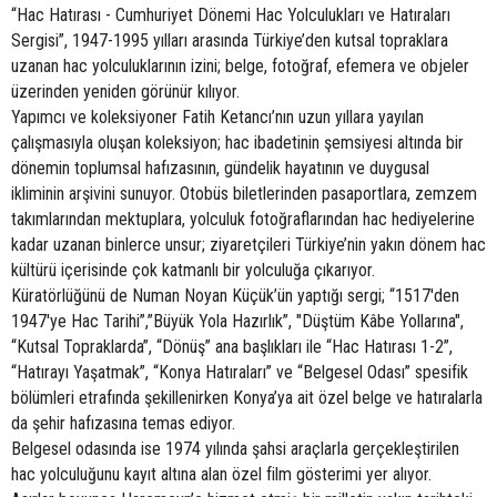
“Hac Hatırası - Cumhuriyet Dönemi Hac Yolculukları ve Hatıraları
Sergisi”, 1947-1995 yılları arasında Türkiye’den kutsal topraklara
uzanan hac yolculuklarının izini; belge, fotoğraf, efemera ve objeler
üzerinden yeniden görünür kılıyor.
Yapımcı ve koleksiyoner Fatih Ketancı’nın uzun yıllara yayılan
çalışmasıyla oluşan koleksiyon; hac ibadetinin şemsiyesi altında bir
dönemin toplumsal hafızasının, gündelik hayatının ve duygusal
ikliminin arşivini sunuyor. Otobüs biletlerinden pasaportlara, zemzem
takımlarından mektuplara, yolculuk fotoğraflarından hac hediyelerine
kadar uzanan binlerce unsur; ziyaretçileri Türkiye’nin yakın dönem hac
kültürü içerisinde çok katmanlı bir yolculuğa çıkarıyor.
Küratörlüğünü de Numan Noyan Küçük’ün yaptığı sergi; “1517'den
1947'ye Hac Tarihi”,”Büyük Yola Hazırlık”, "Düştüm Kâbe Yollarına",
“Kutsal Topraklarda”, “Dönüş” ana başlıkları ile “Hac Hatırası 1-2”,
“Hatırayı Yaşatmak”, “Konya Hatıraları” ve “Belgesel Odası” spesifik
bölümleri etrafında şekillenirken Konya’ya ait özel belge ve hatıralarla
da şehir hafızasına temas ediyor.
Belgesel odasında ise 1974 yılında şahsi araçlarla gerçekleştirilen
hac yolculuğunu kayıt altına alan özel film gösterimi yer alıyor.