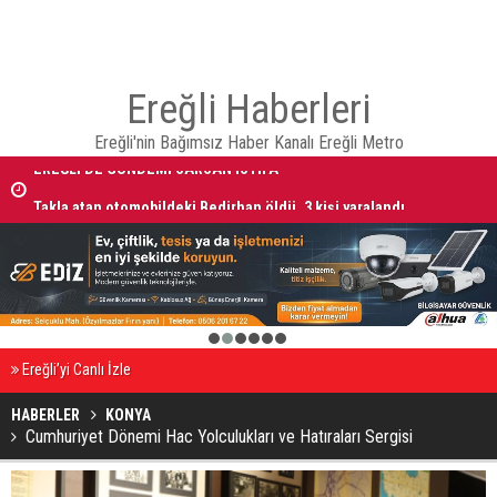
Ereğli Haberleri
Ereğli'nin Bağımsız Haber Kanalı Ereğli Metro
Takla atan otomobildeki Bedirhan öldü, 3 kişi yaralandı
1
2
3
4
5
6
Ereğli’yi Canlı İzle
HABERLER
KONYA
Cumhuriyet Dönemi Hac Yolculukları ve Hatıraları Sergisi