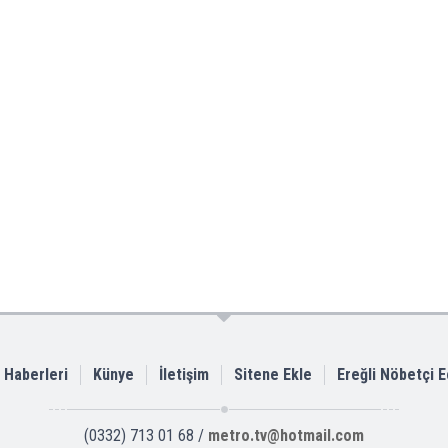
i Haberleri
Künye
İletişim
Sitene Ekle
Ereğli Nöbetçi 
(0332) 713 01 68 /
metro.tv@hotmail.com