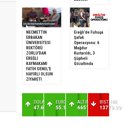
NECMETTİN
Ereğli’de Fuhuşa
ERBAKAN
Şafak
ÜNİVERSİTESİ
Operasyonu: 6
REKTÖRÜ
Mağdur
ZORLU'DAN
Kurtarıldı, 3
EREĞLİ
Şüpheli
KAYMAKAMI
Gözaltında
FATİH GENEL'E
HAYIRLI OLSUN
ZİYARETİ
DOLAR
EURO
ALTIN
BIST 100
47.69
55.13
6651.62
13779.39