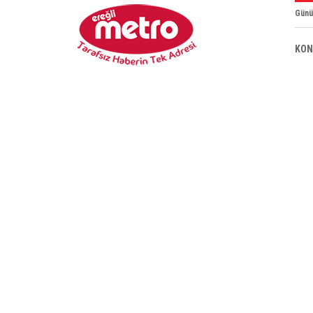
Günü
KON