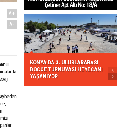
A+
A-
KONYA
KONYA’DA 3. ULUSLARARASI
EZBER
anbul
BOCCE TURNUVASI HEYECANI
GELEN
amalarda
YAŞANIYOR
AHUD
esajı
 kaybeden
ine,
an
imizi
panları