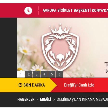
AVRUPA BİSİKLET BAŞKENTİ KONYA'DA
BAŞKAN ALTAY: “GENÇ KOMEK VE BİLG
BİRLİKTE GEÇİRİYOR”
1
2
3
4
5
6
SON
DAKİKA
Ereğli’yi Canlı İzle
HABERLER
EREĞLİ
DEMİRBAŞ’DAN KINAMA MESAJI