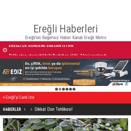
Ereğli Haberleri
Ereğli'nin Bağımsız Haber Kanalı Ereğli Metro
EREĞLİ'DE GÜNDEMİ SARSAN İSTİFA
Takla atan otomobildeki Bedirhan öldü, 3 kişi yaralandı
1
2
3
4
5
6
Ereğli’yi Canlı İzle
Dikkat Don Tehlikesi!
HABERLER