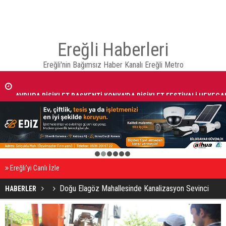
Ereğli Haberleri
Ereğli'nin Bağımsız Haber Kanalı Ereğli Metro
AVRUPA BİSİKLET BAŞKENTİ KONYA'DA BİSİKLET FESTİVALİ HEYECA
BAŞLADI
1
2
3
4
5
6
Ereğli’yi Canlı İzle
Doğu Elagöz Mahallesinde Kanalizasyon Sevinci
HABERLER