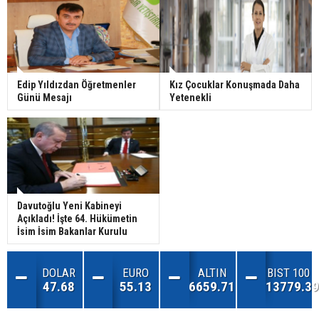
Edip Yıldızdan Öğretmenler
Kız Çocuklar Konuşmada Daha
Günü Mesajı
Yetenekli
Davutoğlu Yeni Kabineyi
Açıkladı! İşte 64. Hükümetin
İsim İsim Bakanlar Kurulu
DOLAR
EURO
ALTIN
BIST 100
47.68
55.13
6659.71
13779.39