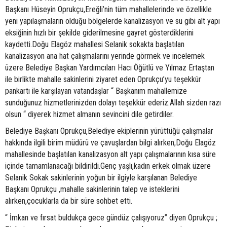
Başkanı Hüseyin Oprukçu,Ereğli’nin tüm mahallelerinde ve özellikle
yeni yapılaşmaların olduğu bölgelerde kanalizasyon ve su gibi alt yapı
eksiğinin hızlı bir şekilde giderilmesine gayret gösterdiklerini
kaydetti.Doğu Elagöz mahallesi Selanik sokakta başlatılan
kanalizasyon ana hat çalışmalarını yerinde görmek ve incelemek
üzere Belediye Başkan Yardımcıları Hacı Öğütlü ve Yılmaz Ertaştan
ile birlikte mahalle sakinlerini ziyaret eden Oprukçu’yu teşekkür
pankartı ile karşılayan vatandaşlar “ Başkanım mahallemize
sunduğunuz hizmetlerinizden dolayı teşekkür ederiz.Allah sizden razı
olsun “ diyerek hizmet almanın sevincini dile getirdiler.
Belediye Başkanı Oprukçu,Belediye ekiplerinin yürüttüğü çalışmalar
hakkında ilgili birim müdürü ve çavuşlardan bilgi alırken,Doğu Elagöz
mahallesinde başlatılan kanalizasyon alt yapı çalışmalarının kısa süre
içinde tamamlanacağı bildirildi.Genç yaşlı,kadın erkek olmak üzere
Selanik Sokak sakinlerinin yoğun bir ilgiyle karşılanan Belediye
Başkanı Oprukçu ,mahalle sakinlerinin talep ve isteklerini
alırken,çocuklarla da bir süre sohbet etti.
“ İmkan ve fırsat buldukça gece gündüz çalışıyoruz” diyen Oprukçu ;