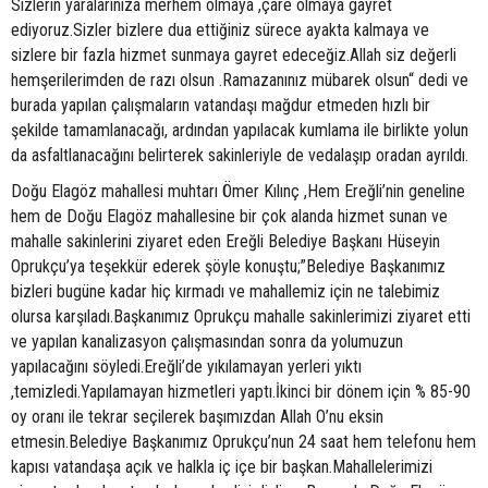
Sizlerin yaralarınıza merhem olmaya ,çare olmaya gayret
ediyoruz.Sizler bizlere dua ettiğiniz sürece ayakta kalmaya ve
sizlere bir fazla hizmet sunmaya gayret edeceğiz.Allah siz değerli
hemşerilerimden de razı olsun .Ramazanınız mübarek olsun“ dedi ve
burada yapılan çalışmaların vatandaşı mağdur etmeden hızlı bir
şekilde tamamlanacağı, ardından yapılacak kumlama ile birlikte yolun
da asfaltlanacağını belirterek sakinleriyle de vedalaşıp oradan ayrıldı.
Doğu Elagöz mahallesi muhtarı Ömer Kılınç ,Hem Ereğli’nin geneline
hem de Doğu Elagöz mahallesine bir çok alanda hizmet sunan ve
mahalle sakinlerini ziyaret eden Ereğli Belediye Başkanı Hüseyin
Oprukçu’ya teşekkür ederek şöyle konuştu;”Belediye Başkanımız
bizleri bugüne kadar hiç kırmadı ve mahallemiz için ne talebimiz
olursa karşıladı.Başkanımız Oprukçu mahalle sakinlerimizi ziyaret etti
ve yapılan kanalizasyon çalışmasından sonra da yolumuzun
yapılacağını söyledi.Ereğli’de yıkılamayan yerleri yıktı
,temizledi.Yapılamayan hizmetleri yaptı.İkinci bir dönem için % 85-90
oy oranı ile tekrar seçilerek başımızdan Allah O’nu eksin
etmesin.Belediye Başkanımız Oprukçu’nun 24 saat hem telefonu hem
kapısı vatandaşa açık ve halkla iç içe bir başkan.Mahallelerimizi