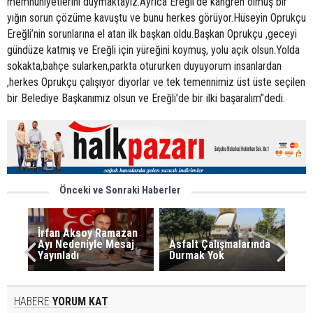
memnuniyetlerini duymaktayız.Ayrıca Ereğli’de kangren olmuş bir
yığın sorun çözüme kavuştu ve bunu herkes görüyor.Hüseyin Oprukçu
Ereğli’nin sorunlarına el atan ilk başkan oldu.Başkan Oprukçu ,geceyi
gündüze katmış ve Ereğli için yüreğini koymuş, yolu açık olsun.Yolda
sokakta,bahçe sularken,parkta otururken duyuyorum insanlardan
,herkes Oprukçu çalışıyor diyorlar ve tek temennimiz üst üste seçilen
bir Belediye Başkanımız olsun ve Ereğli’de bir ilki başaralım”dedi.
Önceki ve Sonraki Haberler
İrfan Aksoy Ramazan
Ayı Nedeniyle Mesaj
Asfalt Çalışmalarında
Yayınladı
Durmak Yok
HABERE
YORUM KAT