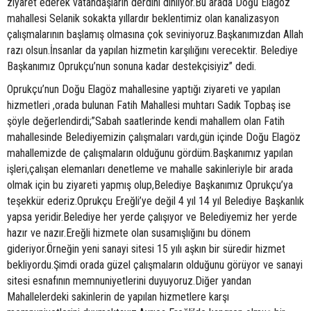
ziyaret ederek vatandaşların derdini dinliyor.Bu arada Doğu Elagöz
mahallesi Selanik sokakta yıllardır beklentimiz olan kanalizasyon
çalışmalarının başlamış olmasına çok seviniyoruz.Başkanımızdan Allah
razı olsun.İnsanlar da yapılan hizmetin karşılığını verecektir. Belediye
Başkanımız Oprukçu’nun sonuna kadar destekçisiyiz” dedi.
Oprukçu’nun Doğu Elagöz mahallesine yaptığı ziyareti ve yapılan
hizmetleri ,orada bulunan Fatih Mahallesi muhtarı Sadık Topbaş ise
şöyle değerlendirdi;”Sabah saatlerinde kendi mahallem olan Fatih
mahallesinde Belediyemizin çalışmaları vardı,gün içinde Doğu Elagöz
mahallemizde de çalışmaların olduğunu gördüm.Başkanımız yapılan
işleri,çalışan elemanları denetleme ve mahalle sakinleriyle bir arada
olmak için bu ziyareti yapmış olup,Belediye Başkanımız Oprukçu’ya
teşekkür ederiz.Oprukçu Ereğli’ye değil 4 yıl 14 yıl Belediye Başkanlık
yapsa yeridir.Belediye her yerde çalışıyor ve Belediyemiz her yerde
hazır ve nazır.Ereğli hizmete olan susamışlığını bu dönem
gideriyor.Örneğin yeni sanayi sitesi 15 yılı aşkın bir süredir hizmet
bekliyordu.Şimdi orada güzel çalışmaların olduğunu görüyor ve sanayi
sitesi esnafının memnuniyetlerini duyuyoruz.Diğer yandan
Mahallelerdeki sakinlerin de yapılan hizmetlere karşı