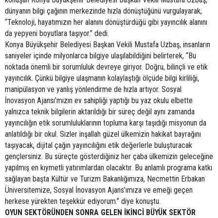
dünyanın bilgi çağının merkezinde hızla dönüştüğünü vurgulayarak,
“Teknoloji, hayatımızın her alanını dönüştürdüğü gibi yayıncılık alanını
da yepyeni boyutlara taşıyor.” dedi.
Konya Büyükşehir Belediyesi Başkan Vekili Mustafa Uzbaş, insanların
saniyeler içinde milyonlarca bilgiye ulaşılabildiğini belirterek, “Bu
noktada önemli bir sorumluluk devreye giriyor. Doğru, bilinçli ve etik
yayıncılık. Çünkü bilgiye ulaşmanın kolaylaştığı ölçüde bilgi kirliliği,
manipülasyon ve yanlış yönlendirme de hızla artıyor. Sosyal
İnovasyon Ajansı’mızın ev sahipliği yaptığı bu yaz okulu elbette
yalnızca teknik bilgilerin aktarıldığı bir süreç değil aynı zamanda
yayıncılığın etik sorumluluklarının topluma karşı taşıdığı misyonun da
anlatıldığı bir okul. Sizler inşallah güzel ülkemizin hakikat bayrağını
taşıyacak, dijital çağın yayıncılığını etik değerlerle buluşturacak
gençlersiniz. Bu süreçte gösterdiğiniz her çaba ülkemizin geleceğine
yapılmış en kıymetli yatırımlardan olacaktır. Bu anlamlı programa katkı
sağlayan başta Kültür ve Turizm Bakanlığımıza, Necmettin Erbakan
Üniversitemize, Sosyal İnovasyon Ajans’ımıza ve emeği geçen
herkese yürekten teşekkür ediyorum.” diye konuştu.
OYUN SEKTÖRÜNDEN SONRA GELEN İKİNCİ BÜYÜK SEKTÖR