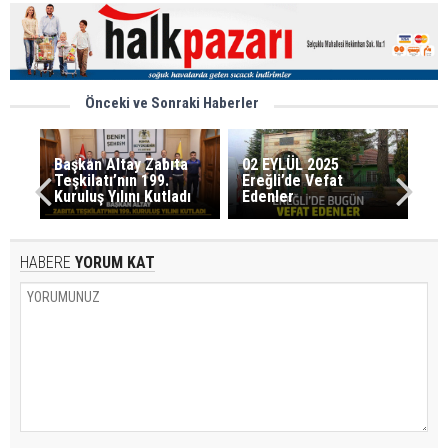
Önceki ve Sonraki Haberler
Başkan Altay Zabıta
02 EYLÜL 2025
Teşkilatı’nın 199.
Ereğli’de Vefat
Kuruluş Yılını Kutladı
Edenler
HABERE
YORUM KAT