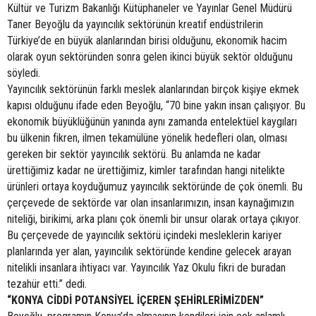
Kültür ve Turizm Bakanlığı Kütüphaneler ve Yayınlar Genel Müdürü
Taner Beyoğlu da yayıncılık sektörünün kreatif endüstrilerin
Türkiye’de en büyük alanlarından birisi olduğunu, ekonomik hacim
olarak oyun sektöründen sonra gelen ikinci büyük sektör olduğunu
söyledi.
Yayıncılık sektörünün farklı meslek alanlarından birçok kişiye ekmek
kapısı olduğunu ifade eden Beyoğlu, “70 bine yakın insan çalışıyor. Bu
ekonomik büyüklüğünün yanında aynı zamanda entelektüel kaygıları
bu ülkenin fikren, ilmen tekamülüne yönelik hedefleri olan, olması
gereken bir sektör yayıncılık sektörü. Bu anlamda ne kadar
ürettiğimiz kadar ne ürettiğimiz, kimler tarafından hangi nitelikte
ürünleri ortaya koyduğumuz yayıncılık sektöründe de çok önemli. Bu
çerçevede de sektörde var olan insanlarımızın, insan kaynağımızın
niteliği, birikimi, arka planı çok önemli bir unsur olarak ortaya çıkıyor.
Bu çerçevede de yayıncılık sektörü içindeki mesleklerin kariyer
planlarında yer alan, yayıncılık sektöründe kendine gelecek arayan
nitelikli insanlara ihtiyacı var. Yayıncılık Yaz Okulu fikri de buradan
tezahür etti.” dedi.
“KONYA CİDDİ POTANSİYEL İÇEREN ŞEHİRLERİMİZDEN”