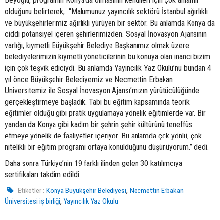
Beyoğlu, programın Konya’da olmasının kendileri için çok anlamlı
olduğunu belirterek, “Malumunuz yayıncılık sektörü İstanbul ağırlıklı
ve büyükşehirlerimiz ağırlıklı yürüyen bir sektör. Bu anlamda Konya da
ciddi potansiyel içeren şehirlerimizden. Sosyal İnovasyon Ajansının
varlığı, kıymetli Büyükşehir Belediye Başkanımız olmak üzere
belediyelerimizin kıymetli yöneticilerinin bu konuya olan inancı bizim
için çok teşvik ediciydi. Bu anlamda Yayıncılık Yaz Okulu’nu bundan 4
yıl önce Büyükşehir Belediyemiz ve Necmettin Erbakan
Üniversitemiz ile Sosyal İnovasyon Ajansı’mızın yürütücülüğünde
gerçekleştirmeye başladık. Tabi bu eğitim kapsamında teorik
eğitimler olduğu gibi pratik uygulamaya yönelik eğitimlerde var. Bir
yandan da Konya gibi kadim bir şehrin şehir kültürünü teneffüs
etmeye yönelik de faaliyetler içeriyor. Bu anlamda çok yönlü, çok
nitelikli bir eğitim programı ortaya konulduğunu düşünüyorum.” dedi.
Daha sonra Türkiye’nin 19 farklı ilinden gelen 30 katılımcıya
sertifikaları takdim edildi.
,
Etiketler :
Konya Büyükşehir Belediyesi
Necmettin Erbakan
,
Üniversitesi iş birliği
Yayıncılık Yaz Okulu