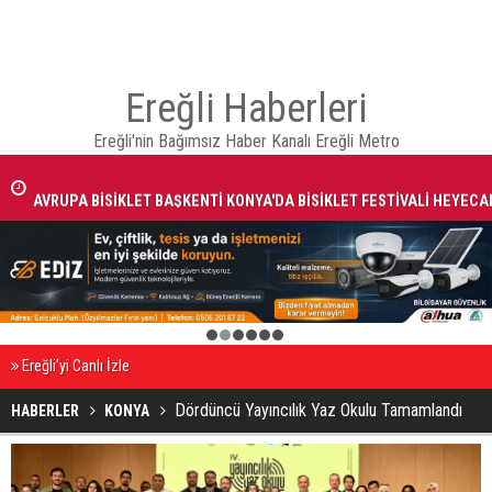
Ereğli Haberleri
Ereğli'nin Bağımsız Haber Kanalı Ereğli Metro
AVRUPA BİSİKLET BAŞKENTİ KONYA'DA BİSİKLET FESTİVALİ HEYECA
BAŞLADI
1
2
3
4
5
6
Ereğli’yi Canlı İzle
Dördüncü Yayıncılık Yaz Okulu Tamamlandı
HABERLER
KONYA