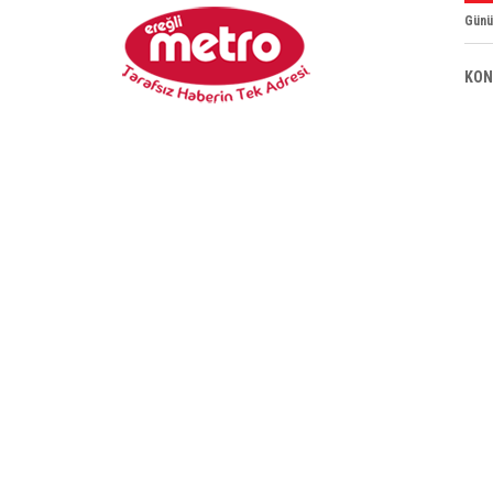
Günü
KON