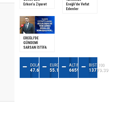
Erkon’a Ziyaret
Ereğli’de Vefat
Edenler
EREĞLİ'DE
GÜNDEMİ
SARSAN İSTİFA
DOLAR
EURO
ALTIN
BIST 100
47.68
55.13
6659.71
13779.39