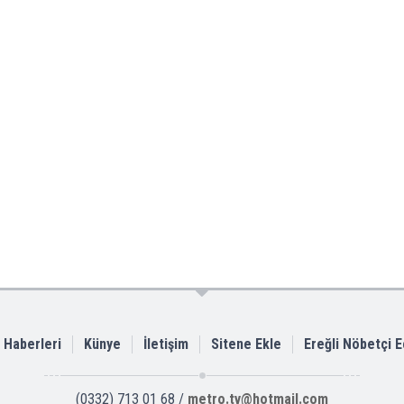
i Haberleri
Künye
İletişim
Sitene Ekle
Ereğli Nöbetçi 
(0332) 713 01 68 /
metro.tv@hotmail.com