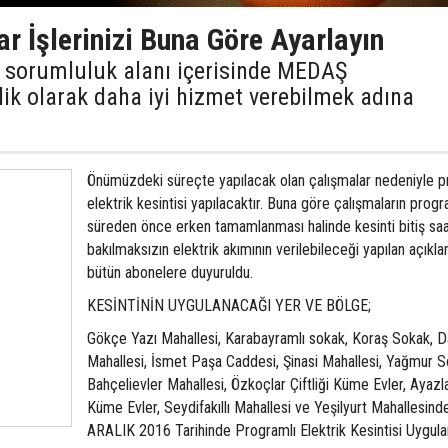
ar İşlerinizi Buna Göre Ayarlayın
si sorumluluk alanı içerisinde MEDAŞ
elik olarak daha iyi hizmet verebilmek adına
Önümüzdeki süreçte yapılacak olan çalışmalar nedeniyle p
elektrik kesintisi yapılacaktır. Buna göre çalışmaların prog
süreden önce erken tamamlanması halinde kesinti bitiş saa
bakılmaksızın elektrik akımının verilebileceği yapılan açıkl
bütün abonelere duyuruldu.
KESİNTİNİN UYGULANACAĞI YER VE BÖLGE;
Gökçe Yazı Mahallesi, Karabayramlı sokak, Koraş Sokak, 
Mahallesi, İsmet Paşa Caddesi, Şinasi Mahallesi, Yağmur S
Bahçelievler Mahallesi, Özkoçlar Çiftliği Küme Evler, Ayazlar
Küme Evler, Seydifakıllı Mahallesi ve Yeşilyurt Mahallesind
ARALIK 2016 Tarihinde Programlı Elektrik Kesintisi Uygula