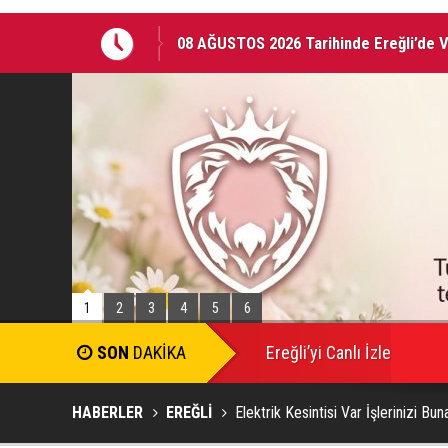
08 AĞUSTOS 2026 Tarihinde Ereğli’de 
Ereğli Kaymakam Genel, Genç Voleybolc
1
2
3
4
5
6
SON
DAKİKA
Ereğli’yi Canlı İzle
HABERLER
EREĞLİ
Elektrik Kesintisi Var İşlerinizi Bu