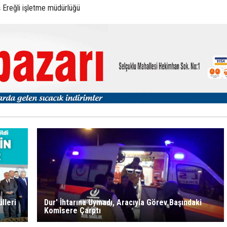
 Ereğli işletme müdürlüğü
lleri
Dur' İhtarına Uymadı, Aracıyla Görev Başındaki
Komisere Çarptı