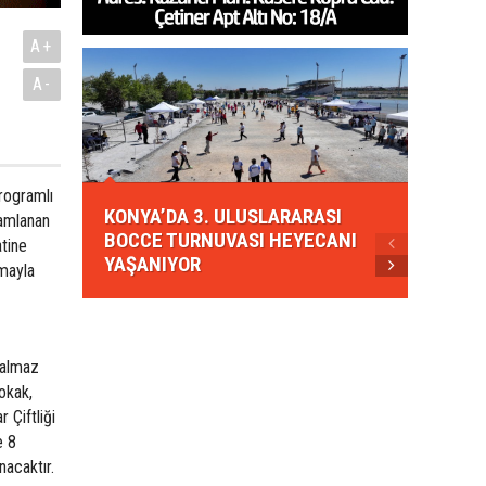
A+
A-
KONYA
rogramlı
KONYA’DA 3. ULUSLARARASI
EZBER
ramlanan
BOCCE TURNUVASI HEYECANI
GELEN
tine
YAŞANIYOR
AHUD
amayla
Dalmaz
okak,
 Çiftliği
e 8
nacaktır.