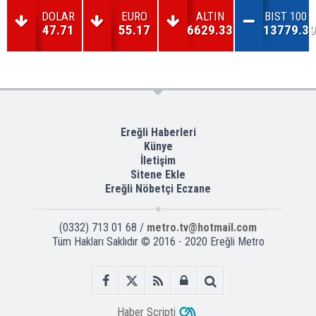
DOLAR
EURO
ALTIN
BIST 100
47.71
55.17
6629.33
13779.39
Ereğli Haberleri
Künye
İletişim
Sitene Ekle
Ereğli Nöbetçi Eczane
(0332) 713 01 68 /
metro.tv@hotmail.com
Tüm Hakları Saklıdır © 2016 - 2020 Ereğli Metro
Haber Scripti