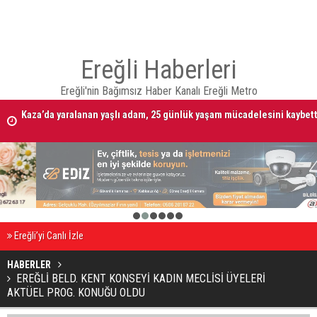
Ereğli Haberleri
Ereğli'nin Bağımsız Haber Kanalı Ereğli Metro
Kaza’da yaralanan yaşlı adam, 25 günlük yaşam mücadelesini kaybett
Alacak verecek kavgasında 2 kişi öldürüldü
1
2
3
4
5
6
Ereğli’yi Canlı İzle
HABERLER
EREĞLİ BELD. KENT KONSEYİ KADIN MECLİSİ ÜYELERİ
AKTÜEL PROG. KONUĞU OLDU