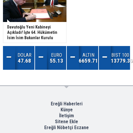
Davutoğlu Yeni Kabineyi
Açıkladı! İşte 64. Hükümetin
İsim İsim Bakanlar Kurulu
DOLAR
EURO
ALTIN
BIST 100
47.68
55.13
6659.71
13779.39
Ereğli Haberleri
Künye
İletişim
Sitene Ekle
Ereğli Nöbetçi Eczane