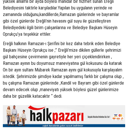
yüksek anlamlı bir ayda böylesi manidar bir hizmet sunan Ereğli
Belediyesini taktirle karşıladılar.Yapılan bu uygulanın yerinde ve
zamanında olduğunu,kandillerde,Ramazan günlerinde ve bayramlar
gibi özel günlerde Ereğli’nin havasını gül suyu ile güzelleştiren
Belediyedeki ilgili birim çalışanlarına ve Belediye Başkanı Hüseyin
Oprukçu’ya teşekkür ettiler.
Ereğli halkının Ramazan-ı Şerifini bir kez daha tebrik eden Belediye
Başkanı Hüseyin Oprukçu ise ;” Ereğli’mize dikilen güllerle şehrimizi
gül bahçesine çevirmenin gayretiyle her yeri çiçeklendirirken ,
Ramazan ayının bu doyumsuz maneviyatına gül kokusunu da katarak
On bir ayın sultanı Mübarek Ramazan ayını gül kokusuyla karşılayalım
istedik. Şehrimizde şimdiye kadar yapılmamış farklı bir çalışma olup ,
bu çalışma Ramazan günlerinde ,Kandil ve Bayram gibi özel günlerde
devam edecek olup ,maneviyatı yüksek böylesi güzel günlerimize
daha bir güzellik katacaktır “ dedi.