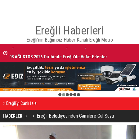
Ereğli Haberleri
Ereğli'nin Bağımsız Haber Kanalı Ereğli Metro
08 AĞUSTOS 2026 Tarihinde Ereğli’de Vefat Edenler
1
2
3
4
5
6
Ereğli’yi Canlı İzle
Ereğli Belediyesinden Camilere Gül Suyu
HABERLER