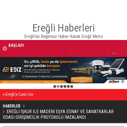
Ereğli Haberleri
AVRUPA BİSİKLET BAŞKENTİ KONYA'DA BİSİKLET FESTİVALİ HEYECA
Ereğli'nin Bağımsız Haber Kanalı Ereğli Metro
BAŞLADI
BAŞKAN ALTAY: “GENÇ KOMEK VE BİLGEHANELERDE 30 BİN ÖĞRENC
YAZ AYLARINI BİZİMLE BİRLİKTE GEÇİRİYOR”
1
2
3
4
5
6
Ereğli’yi Canlı İzle
HABERLER
EREĞLİ İŞKUR İLE MADENİ EŞYA ESNAF VE SANATKARLAR
ODASI GİRİŞİMCİLİK PROTOKOLÜ İMZALANDI