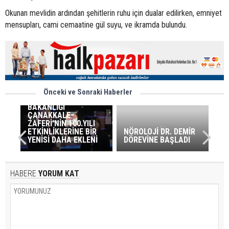
Okunan mevlidin ardından şehitlerin ruhu için dualar edilirken, emniyet
mensupları, cami cemaatine gül suyu, ve ikramda bulundu.
Önceki ve Sonraki Haberler
GENÇLİK VE SPOR
BAKANLIĞI
ÇANAKKALE
ZAFERİ'NİN 100.YILI
ETKİNLİKLERİNE BİR
NÖROLOJİ DR. DEMİR
YENİSİ DAHA EKLENİ
DÖREVİNE BAŞLADI
HABERE
YORUM KAT