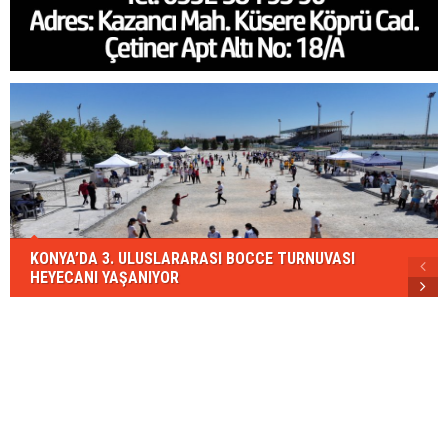
KONYA’DA 3. ULUSLARARASI BOCCE TURNUVASI
HEYECANI YAŞANIYOR