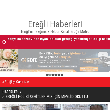
Ereğli Haberleri
Konya’da cezaevinde isyan iddiaları gerçeği yansıtmıyor; 8 kişi hakk
Ereğli'nin Bağımsız Haber Kanalı Ereğli Metro
gözaltı kararı
10 AĞUSTOS 2026 Tarihinde Ereğli’de Vefat Edenler
1
2
3
4
5
6
Ereğli’yi Canlı İzle
HABERLER
EREĞLİ POLİSİ ŞEHİTLERİMİZ İÇİN MEVLİD OKUTTU