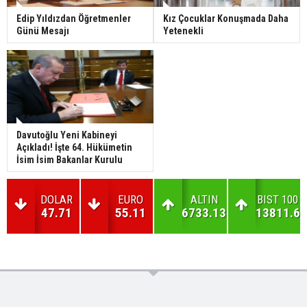
Edip Yıldızdan Öğretmenler
Kız Çocuklar Konuşmada Daha
Günü Mesajı
Yetenekli
Davutoğlu Yeni Kabineyi
Açıkladı! İşte 64. Hükümetin
İsim İsim Bakanlar Kurulu
DOLAR
EURO
ALTIN
BIST 100
47.71
55.11
6733.13
13811.6