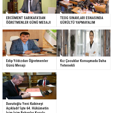
ERCÜMENT SARIKAFA’DAN
TEOG SINAVLARI ESNASINDA
ÖĞRETMENLER GÜNÜ MESAJI
GÜRÜLTÜ YAPMAYALIM
Edip Yıldızdan Öğretmenler
Kız Çocuklar Konuşmada Daha
Günü Mesajı
Yetenekli
Davutoğlu Yeni Kabineyi
Açıkladı! İşte 64. Hükümetin
İsim İsim Bakanlar Kurulu