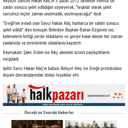
Beyazıt Savcısı Hakan Kılıç’ın 5 Şubat 2012 tarihinde menfur bir
saldırı sonucu şehit edildiğini söyleyerek, “teşkilat olarak şehit
savcımızı hiçbir zaman unutmadık, unutmayacağız” dedi.
“Ereğli’nin evladı olan Savcı Hakan Kılıç hunharca bir saldırı sonucu
şehit edildi” diye konuşan Belediye Başkanı Özkan Özgüven ise,
kelimelerin bittiği yerde olduklarını ve geriye kalan ailenin her zaman
yanlarında ve emirlerinde olduklarını kaydetti.
Kaymakam Şakir Erden ise Kılıç ailesinin acısını paylaştıklarını
vurguladı.
Şehit Savcı Hakan Kılıç’ın babası Behçet Kılıç ise Ereğli protokolüne
duyarlı davranışlarından dolayı teşekkür etti.
Önceki ve Sonraki Haberler