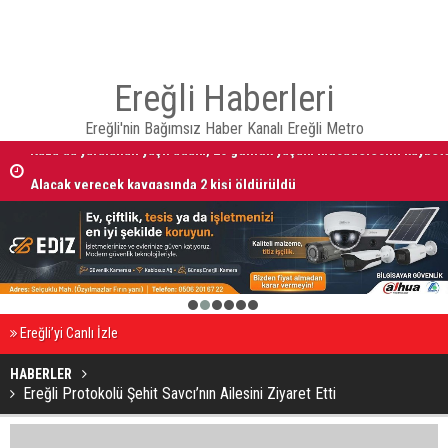
Ereğli Haberleri
Ereğli'nin Bağımsız Haber Kanalı Ereğli Metro
Kaza’da yaralanan yaşlı adam, 25 günlük yaşam mücadelesini kaybett
Alacak verecek kavgasında 2 kişi öldürüldü
1
2
3
4
5
6
Ereğli’yi Canlı İzle
HABERLER
Ereğli Protokolü Şehit Savcı’nın Ailesini Ziyaret Etti