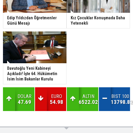
Edip Yıldızdan Öğretmenler
Kız Çocuklar Konuşmada Daha
Günü Mesajı
Yetenekli
Davutoğlu Yeni Kabineyi
Açıkladı! İşte 64. Hükümetin
İsim İsim Bakanlar Kurulu
DOLAR
EURO
ALTIN
BIST 100
47.69
54.98
6522.02
13798.82