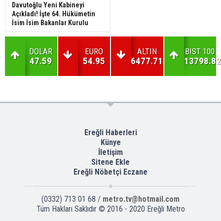
Davutoğlu Yeni Kabineyi
Açıkladı! İşte 64. Hükümetin
İsim İsim Bakanlar Kurulu
DOLAR
EURO
ALTIN
BIST 100
47.59
54.95
6477.71
13798.82
Ereğli Haberleri
Künye
İletişim
Sitene Ekle
Ereğli Nöbetçi Eczane
(0332) 713 01 68 /
metro.tv@hotmail.com
Tüm Hakları Saklıdır © 2016 - 2020 Ereğli Metro