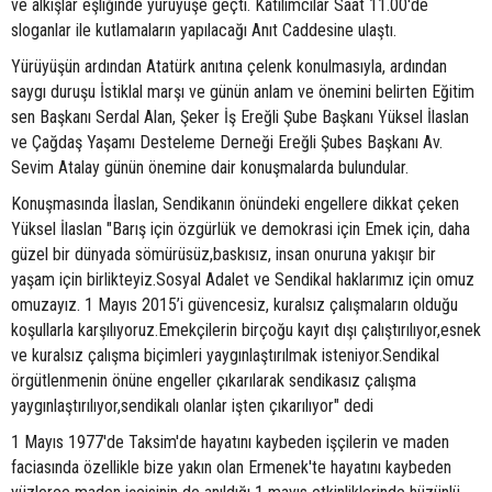
ve alkışlar eşliğinde yürüyüşe geçti. Katılımcılar Saat 11.00'de
sloganlar ile kutlamaların yapılacağı Anıt Caddesine ulaştı.
Yürüyüşün ardından Atatürk anıtına çelenk konulmasıyla, ardından
saygı duruşu İstiklal marşı ve günün anlam ve önemini belirten Eğitim
sen Başkanı Serdal Alan, Şeker İş Ereğli Şube Başkanı Yüksel İlaslan
ve Çağdaş Yaşamı Desteleme Derneği Ereğli Şubes Başkanı Av.
Sevim Atalay günün önemine dair konuşmalarda bulundular.
Konuşmasında İlaslan, Sendikanın önündeki engellere dikkat çeken
Yüksel İlaslan "Barış için özgürlük ve demokrasi için Emek için, daha
güzel bir dünyada sömürüsüz,baskısız, insan onuruna yakışır bir
yaşam için birlikteyiz.Sosyal Adalet ve Sendikal haklarımız için omuz
omuzayız. 1 Mayıs 2015’i güvencesiz, kuralsız çalışmaların olduğu
koşullarla karşılıyoruz.Emekçilerin birçoğu kayıt dışı çalıştırılıyor,esnek
ve kuralsız çalışma biçimleri yaygınlaştırılmak isteniyor.Sendikal
örgütlenmenin önüne engeller çıkarılarak sendikasız çalışma
yaygınlaştırılıyor,sendikalı olanlar işten çıkarılıyor" dedi
1 Mayıs 1977'de Taksim'de hayatını kaybeden işçilerin ve maden
faciasında özellikle bize yakın olan Ermenek'te hayatını kaybeden