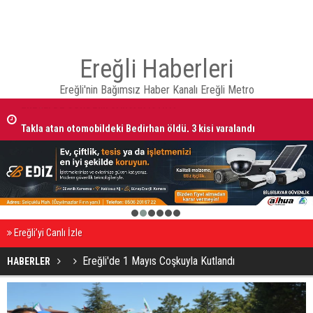
Ereğli Haberleri
Ereğli'nin Bağımsız Haber Kanalı Ereğli Metro
Takla atan otomobildeki Bedirhan öldü, 3 kişi yaralandı
1
2
3
4
5
6
Ereğli’yi Canlı İzle
Ereğli'de 1 Mayıs Coşkuyla Kutlandı
HABERLER