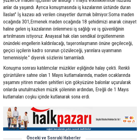
yüzlerce maden işçisinin de anıldığı 1 mayıs etkinliklerinde hüzünlü
anlar da yaşandı. Ayrıca konuşmasında iş kazalarının üstünde duran
İlaslan" İş kazası adı verilen cinayetler durmak bilmiyor.Soma maden
ocağında 301,Ermenek maden ocağında 18 şehidimizi anarak cinayet
haline gelen iş kazalarının önlenmesi iş sağlığı ve iş güvenliğinin
artırılmasını istiyoruz. Anayasal hak olan sendikal örgütlenmenin
önündeki engellerin kaldırılacağı, taşeronlaşmanın önüne geçileceği,
geçici işçilerin kadro sorunun çözüleceği, yarınlara uyanmanın
temennisiyle." diyerek sözlerini tamamladı.
Konuşma sonrası katılımcılar müzikler eşliğinde halay çekti. Renkli
görüntülere sahne olan 1 Mayıs kutlamalarında, maden ocaklarında
yaşamını yitiren maden şehitleri için gökyüzüne balonlar uçurularak
onlarda unutulmazken müzik şöleninin ardından, Ereğli de 1 Mayıs
kutlamaları coşku içinde kutlanarak sona erdi.
Önceki ve Sonraki Haberler