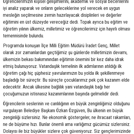
Öğrencilerimizin kişisel gelişimlerini, akademik ve sosyal becerilerini
iyi analiz yaparak ve onların geleceklerine yol verecek en uygun
mesleğin seçilmesine zemin hazırlayacak disiplinleri ve değerler
eğitimini en üst düzeyde vereceğiz dedi. Topak ayrıca bu eğitim ve
öğretim yılının ülkemiz, milletimiz ve öğrencilerimiz için hayırlı olması
temennisinde bulundu.
Programda konuşan İlçe Milli Eğitim Müdürü İradet Genç, Millet
olarak zor zamanlardan geçtiğimiz şu günlerde milletimizin devamı,
ülkemizin bekası bakımınından eğitimin önemini bir kez daha idrak
etmiş bulunuyoruz. Vatandaşlık temelinin ilk adımlarının atıldığı ilk
öğretim çağı hiç şüphesiz yavrularımızın bu yolda ilk şekillenmeye
başladığı bir süreçtir. Bu süreçte çocuklarımız pek çok kazanım elde
edecektir. Ancak ülkesine bağlılık yani vatandaşlık bağı her
çocuğumuzun istisnasız kazanımlarının başında gelmelidir dedi.
Öğrencilerin seslerinin ve canlılığının en büyük zenginliğimiz olduğunu
vurgulayan Belediye Başkanı Özkan Özgüven, Bu ülkenin en büyük
zenginliği sizlersiniz. Ne ekonomik göstergeler, ne ihracaat rakamları,
ne de büyüme hızı. Bunlar önemli ama varlığımız gücümüz sizlersiniz.
Dolayısı ile biz büyükler sizlere çok güveniyoruz. Siz gençlerimizinde