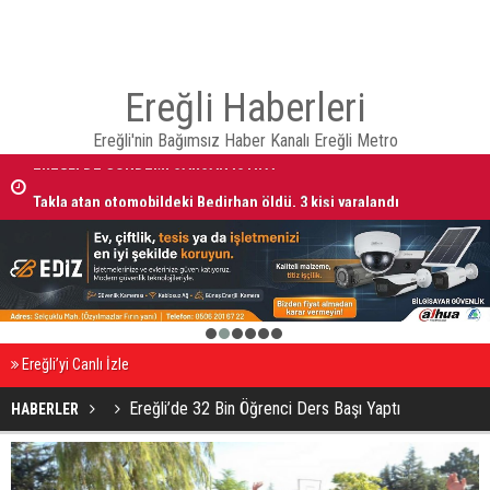
Ereğli Haberleri
Ereğli'nin Bağımsız Haber Kanalı Ereğli Metro
Takla atan otomobildeki Bedirhan öldü, 3 kişi yaralandı
1
2
3
4
5
6
Ereğli’yi Canlı İzle
Ereğli’de 32 Bin Öğrenci Ders Başı Yaptı
HABERLER