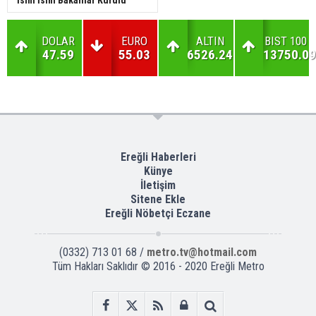
İsim İsim Bakanlar Kurulu
DOLAR
EURO
ALTIN
BIST 100
47.59
55.03
6526.24
13750.09
Ereğli Haberleri
Künye
İletişim
Sitene Ekle
Ereğli Nöbetçi Eczane
(0332) 713 01 68 /
metro.tv@hotmail.com
Tüm Hakları Saklıdır © 2016 - 2020 Ereğli Metro