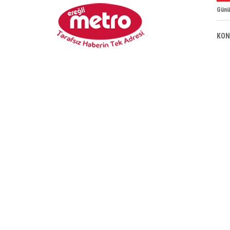
Günü
KON