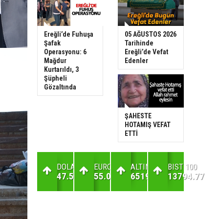
Ereğli’de Fuhuşa
05 AĞUSTOS 2026
Şafak
Tarihinde
Operasyonu: 6
Ereğli’de Vefat
Mağdur
Edenler
Kurtarıldı, 3
Şüpheli
Gözaltında
ŞAHESTE
HOTAMIŞ VEFAT
ETTİ
DOLAR
EURO
ALTIN
BIST 100
47.59
55.06
6519.43
13794.77