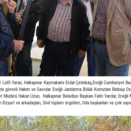
 Lütfi Yaran, Halkapınar Kaymakamı Erdal Çetinbaş,Ereğli Cumhuriyet Ba
inde görevli Hakim ve Savcılar Ereğli Jandarma Bölük Komutanı Binbaşı O
et Müdürü Hakan Uzun, Halkapınar Belediye Başkanı Fahri Vardar, Ereğli 
zyurt ve arkadaşları, Sivil toplum örgütleri, Oda başkanları ve çok sayı