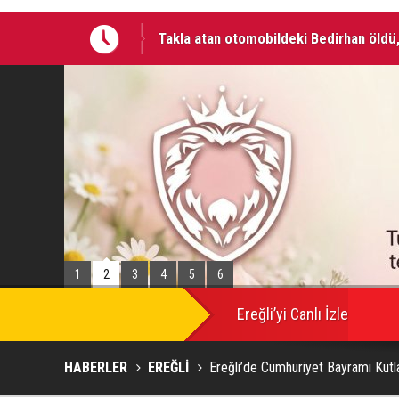
Otomobilde silahla başlarından vurulan 
1
2
3
4
5
6
SON
DAKİKA
Ereğli’yi Canlı İzle
HABERLER
EREĞLİ
Ereğli’de Cumhuriyet Bayramı Kutla