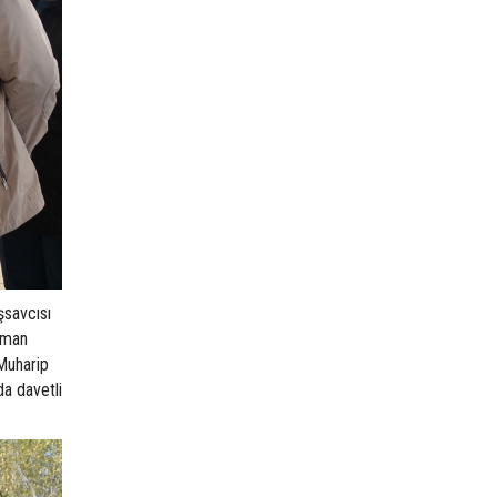
şsavcısı
sman
Muharip
da davetli