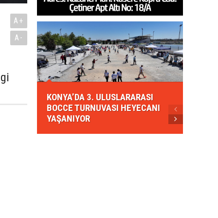
A+
A-
gi
KONYA
KONYA’DA 3. ULUSLARARASI
EZBER
BOCCE TURNUVASI HEYECANI
GELEN
YAŞANIYOR
AHUD