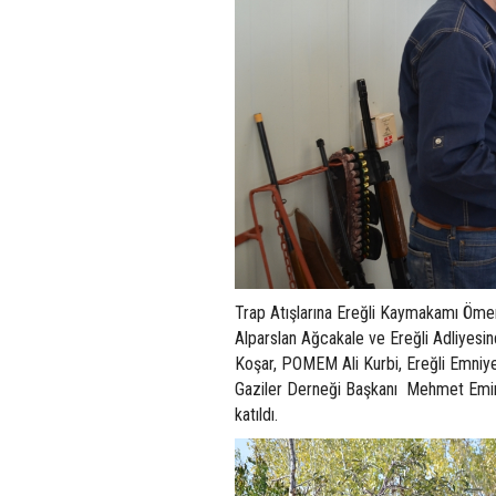
Trap Atışlarına Ereğli Kaymakamı Ömer
Alparslan Ağcakale ve Ereğli Adliyes
Koşar, POMEM Ali Kurbi, Ereğli Emniy
Gaziler Derneği Başkanı Mehmet Emin Ö
katıldı.