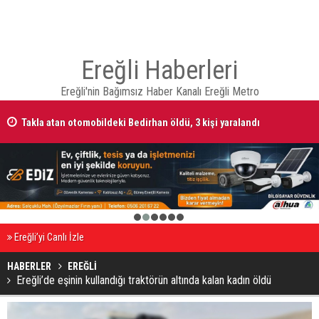
Ereğli Haberleri
Ereğli'nin Bağımsız Haber Kanalı Ereğli Metro
Takla atan otomobildeki Bedirhan öldü, 3 kişi yaralandı
1
2
3
4
5
6
Ereğli’yi Canlı İzle
HABERLER
EREĞLİ
Ereğli’de eşinin kullandığı traktörün altında kalan kadın öldü