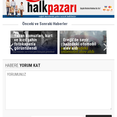
Önceki ve Sonraki Haberler
Yaban domuzları, kurt
ve kızıl şahin
Ereğli’de seyir
fotokapanla
halindeki otomobil
görüntülendi
alev aldı
HABERE
YORUM KAT