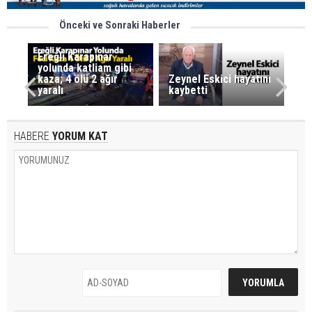
Önceki ve Sonraki Haberler
Ereğli Karapınar
yolunda katliam gibi
kaza; 4 ölü 2 ağır
Zeynel Eskici hayatını
yaralı
kaybetti
HABERE
YORUM KAT