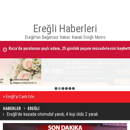
Ereğli Haberleri
Ereğli'nin Bağımsız Haber Kanalı Ereğli Metro
Kaza’da yaralanan yaşlı adam, 25 günlük yaşam mücadelesini kaybett
Alacak verecek kavgasında 2 kişi öldürüldü
1
2
3
4
5
6
Ereğli’yi Canlı İzle
HABERLER
EREĞLİ
Ereğli’de kazada otomobil yandı; 4 kişi öldü 2 yaralı