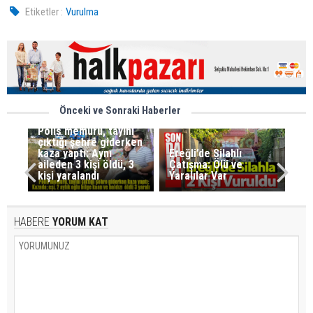
Etiketler :
Vurulma
Önceki ve Sonraki Haberler
Polis memuru, tayini
çıktığı şehre giderken
kaza yaptı: Aynı
Ereğli’de Silahlı
aileden 3 kişi öldü, 3
Çatışma: Ölü ve
kişi yaralandı
Yaralılar Var
HABERE
YORUM KAT