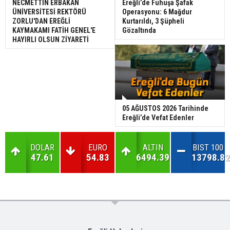
NECMETTİN ERBAKAN
Ereğli’de Fuhuşa Şafak
ÜNİVERSİTESİ REKTÖRÜ
Operasyonu: 6 Mağdur
ZORLU'DAN EREĞLİ
Kurtarıldı, 3 Şüpheli
KAYMAKAMI FATİH GENEL'E
Gözaltında
HAYIRLI OLSUN ZİYARETİ
05 AĞUSTOS 2026 Tarihinde
Ereğli’de Vefat Edenler
DOLAR
EURO
ALTIN
BIST 100
47.61
54.83
6494.39
13798.82