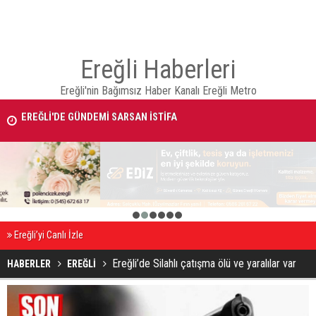
Ereğli Haberleri
Ereğli'nin Bağımsız Haber Kanalı Ereğli Metro
EREĞLİ'DE GÜNDEMİ SARSAN İSTİFA
Takla atan otomobildeki Bedirhan öldü, 3 kişi yaralandı
1
2
3
4
5
6
Ereğli’yi Canlı İzle
Ereğli’de Silahlı çatışma ölü ve yaralılar var
HABERLER
EREĞLİ