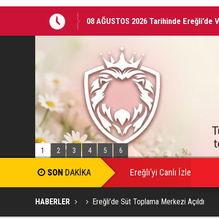
08 AĞUSTOS 2026 Tarihinde Ereğli’de 
Ereğli Kaymakam Genel, Genç Voleybolc
1
2
3
4
5
6
SON
DAKİKA
Ereğli’yi Canlı İzle
HABERLER
Ereğli’de Süt Toplama Merkezi Açıldı