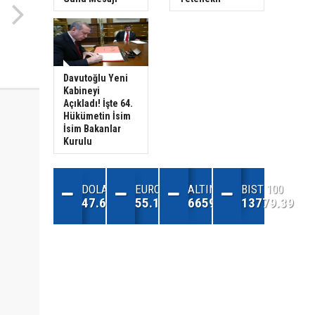
Davutoğlu Yeni
Kabineyi
Açıkladı! İşte 64.
Hükümetin İsim
İsim Bakanlar
Kurulu
DOLAR
EURO
ALTIN
BIST 100
47.68
55.13
6659.71
13779.39