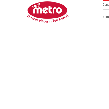
Günü
KON