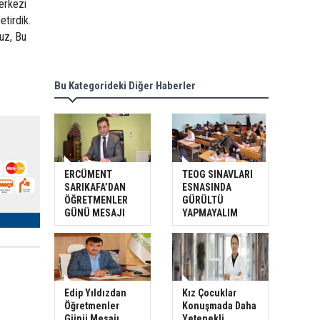
merkezi
etirdik.
uz, Bu
Bu Kategorideki Diğer Haberler
ERCÜMENT
TEOG SINAVLARI
SARIKAFA’DAN
ESNASINDA
ÖĞRETMENLER
GÜRÜLTÜ
GÜNÜ MESAJI
YAPMAYALIM
Edip Yıldızdan
Kız Çocuklar
Öğretmenler
Konuşmada Daha
Günü Mesajı
Yetenekli