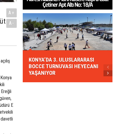
A+
Süt
A-
KONYA
KONYA’DA 3. ULUSLARARASI
EZBER
açılış
BOCCE TURNUVASI HEYECANI
GELEN
YAŞANIYOR
AHUD
i Konya
ili
 Ereğli
güven,
üdürü E
etvekili
davetli