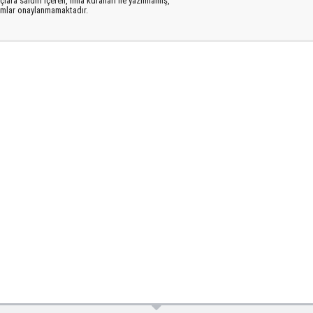
lara saldırı içeren, imla kuralları ile yazılmamış,
rumlar onaylanmamaktadır.