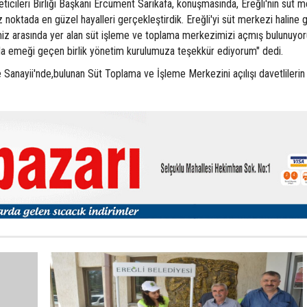
eticileri Birliği Başkanı Ercüment Sarıkafa, konuşmasında, Ereğli'nin süt 
noktada en güzel hayalleri gerçekleştirdik. Ereğli'yi süt merkezi haline g
rimiz arasında yer alan süt işleme ve toplama merkezimizi açmış bulunuyor
da emeği geçen birlik yönetim kurulumuza teşekkür ediyorum" dedi.
ize Sanayii'nde,bulunan Süt Toplama ve İşleme Merkezini açılışı davetlilerin