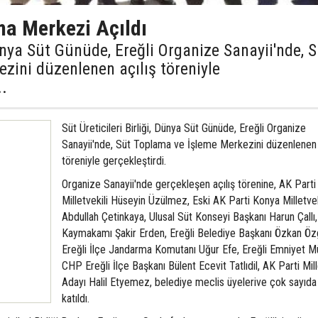
ma Merkezi Açıldı
Dünya Süt Günüde, Ereğli Organize Sanayii'nde, 
zini düzenlenen açılış töreniyle
..
Süt Üreticileri Birliği, Dünya Süt Günüde, Ereğli Organize
Sanayii'nde, Süt Toplama ve İşleme Merkezini düzenlenen 
töreniyle gerçekleştirdi.
Organize Sanayii'nde gerçekleşen açılış törenine, AK Part
Milletvekili Hüseyin Üzülmez, Eski AK Parti Konya Milletvek
Abdullah Çetinkaya, Ulusal Süt Konseyi Başkanı Harun Çallı,
Kaymakamı Şakir Erden, Ereğli Belediye Başkanı Özkan Öz
Ereğli İlçe Jandarma Komutanı Uğur Efe, Ereğli Emniyet M
CHP Ereğli İlçe Başkanı Bülent Ecevit Tatlıdil, AK Parti Mill
Adayı Halil Etyemez, belediye meclis üyelerive çok sayıda 
katıldı.