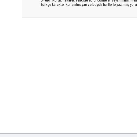
UYARI:
Küfür, hakaret, rencide edici cümleler veya imalar, inanç
Türkçe karakter kullanılmayan ve büyük harflerle yazılmış yo