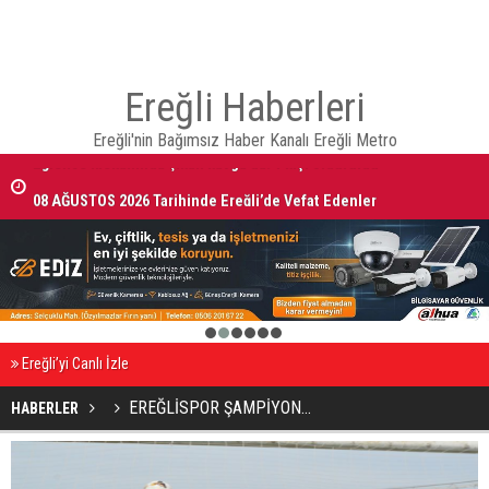
Ereğli Haberleri
Ereğli'nin Bağımsız Haber Kanalı Ereğli Metro
08 AĞUSTOS 2026 Tarihinde Ereğli’de Vefat Edenler
1
2
3
4
5
6
Ereğli’yi Canlı İzle
EREĞLİSPOR ŞAMPİYON…
HABERLER