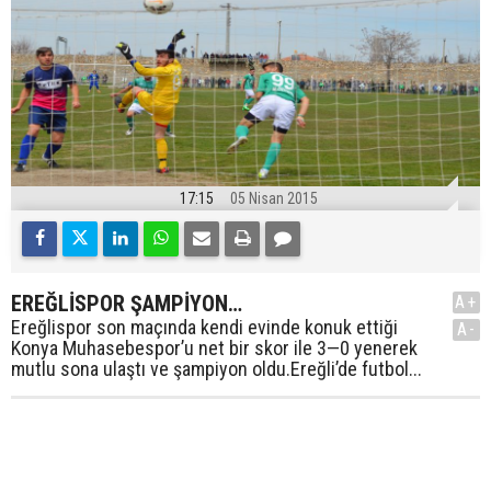
17:15
05 Nisan 2015
EREĞLİSPOR ŞAMPİYON…
A+
Ereğlispor son maçında kendi evinde konuk ettiği
A-
Konya Muhasebespor’u net bir skor ile 3—0 yenerek
mutlu sona ulaştı ve şampiyon oldu.Ereğli’de futbol...