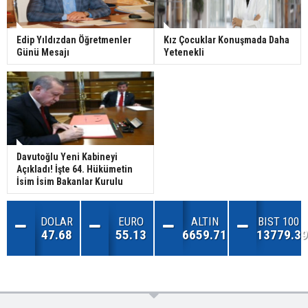
Edip Yıldızdan Öğretmenler
Kız Çocuklar Konuşmada Daha
Günü Mesajı
Yetenekli
Davutoğlu Yeni Kabineyi
Açıkladı! İşte 64. Hükümetin
İsim İsim Bakanlar Kurulu
DOLAR
EURO
ALTIN
BIST 100
47.68
55.13
6659.71
13779.39