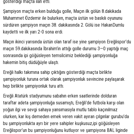
gösterdiği maçta ilan etti.
Şampiyon maçta erken bulduğu golle, Maçın ilk gölün 8.dakikada
Muhammet Özdemir ile bulurken, maçta üstün ve baskılı oyununu
sürdüren şampiyon maçın 38. dakikasında 2. Gölü ise HakanDumlu
kaydetti ve ilk yarı 2-0 sona erdi.
Maçın ikinci yarısında üstün olan taraf ise yine şampiyon Ereğlispor’du
maçın 59.dakikasında İbrahim’in attığı golle durumu 3—0 yaptığı maç
sonrasında ipi göğüsleyen temsilcimiz beklediği şampiyonluğa
hakemin bitiş düdüğüyle ulaştı.
Ereğli halkı takımına sahip çıktığını gösterdiği maçta birlikte
şampiyonluk turuna ortak olarak şampiyonluk sevincine paylaşarak
hep birlikte şampiyonluk turu attı.
Ereğli Atatürk stadyumunu sabahın erken saatlerinde dolduran
taraftar adeta şampiyonluğa susamıştı, Ereğli’de futbola karşı olan
yoğun ilgi ve sevgi sahaya yansımasıyla mutlu tablo kaçınılmaz
olurken, kar kış demeden emek veren vakit ayıran çılgınlar gurubu’da
bu şampiyonlukta ayrı bir yere sahipler kuşkusuz,ipi göğüsleyen
Ereğlispor’un bu şampiyonluğunu kutluyor ve şampiyona BAL liginde