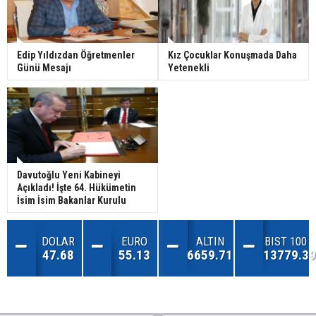
Edip Yıldızdan Öğretmenler
Kız Çocuklar Konuşmada Daha
Günü Mesajı
Yetenekli
Davutoğlu Yeni Kabineyi
Açıkladı! İşte 64. Hükümetin
İsim İsim Bakanlar Kurulu
DOLAR
EURO
ALTIN
BIST 100
47.68
55.13
6659.71
13779.39