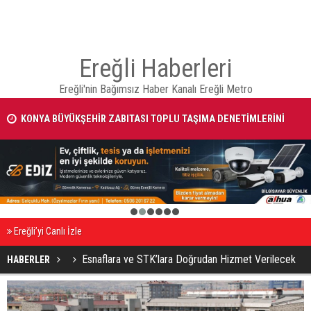
Ereğli Haberleri
Ereğli'nin Bağımsız Haber Kanalı Ereğli Metro
KONYA BÜYÜKŞEHİR ZABITASI TOPLU TAŞIMA DENETİMLERİNİ
SÜRDÜRÜYOR
KONYA BİSİKLET FESTİVALİ’NİN AÇILIŞI COŞKUYLA GERÇEKLEŞTİ
1
2
3
4
5
6
Ereğli’yi Canlı İzle
Esnaflara ve STK’lara Doğrudan Hizmet Verilecek
HABERLER