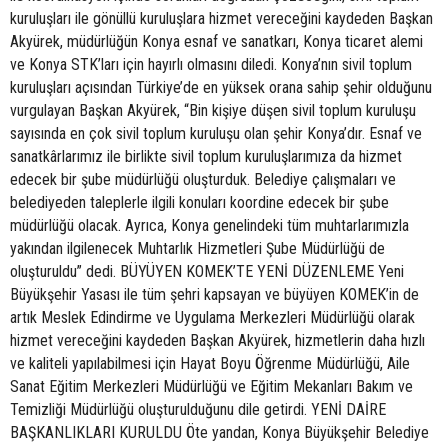
kuruluşları ile gönüllü kuruluşlara hizmet vereceğini kaydeden Başkan
Akyürek, müdürlüğün Konya esnaf ve sanatkarı, Konya ticaret alemi
ve Konya STK’ları için hayırlı olmasını diledi. Konya’nın sivil toplum
kuruluşları açısından Türkiye’de en yüksek orana sahip şehir olduğunu
vurgulayan Başkan Akyürek, “Bin kişiye düşen sivil toplum kuruluşu
sayısında en çok sivil toplum kuruluşu olan şehir Konya’dır. Esnaf ve
sanatkârlarımız ile birlikte sivil toplum kuruluşlarımıza da hizmet
edecek bir şube müdürlüğü oluşturduk. Belediye çalışmaları ve
belediyeden taleplerle ilgili konuları koordine edecek bir şube
müdürlüğü olacak. Ayrıca, Konya genelindeki tüm muhtarlarımızla
yakından ilgilenecek Muhtarlık Hizmetleri Şube Müdürlüğü de
oluşturuldu” dedi. BÜYÜYEN KOMEK’TE YENİ DÜZENLEME Yeni
Büyükşehir Yasası ile tüm şehri kapsayan ve büyüyen KOMEK’in de
artık Meslek Edindirme ve Uygulama Merkezleri Müdürlüğü olarak
hizmet vereceğini kaydeden Başkan Akyürek, hizmetlerin daha hızlı
ve kaliteli yapılabilmesi için Hayat Boyu Öğrenme Müdürlüğü, Aile
Sanat Eğitim Merkezleri Müdürlüğü ve Eğitim Mekanları Bakım ve
Temizliği Müdürlüğü oluşturulduğunu dile getirdi. YENİ DAİRE
BAŞKANLIKLARI KURULDU Öte yandan, Konya Büyükşehir Belediye