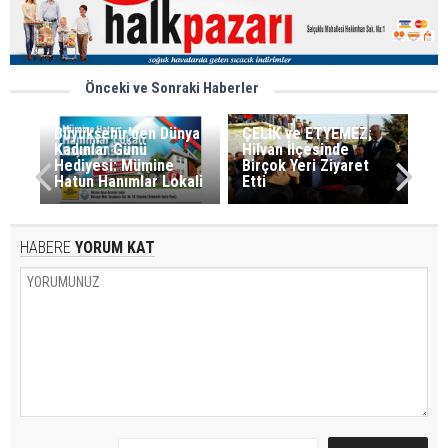
Önceki ve Sonraki Haberler
Büyükşehir’den Dünya
ÇELİK ve ETYEMEZ;
Kadınlar Günü
Hilvan İlçesinde
Hediyesi: Mümine
Birçok Yeri Ziyaret
Hatun Hanımlar Lokali
Etti
HABERE
YORUM KAT