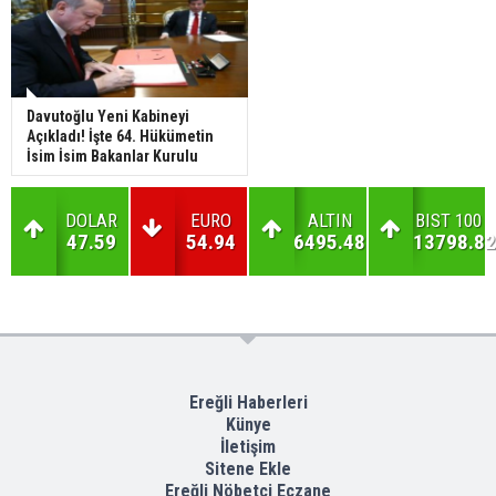
Davutoğlu Yeni Kabineyi
Açıkladı! İşte 64. Hükümetin
İsim İsim Bakanlar Kurulu
DOLAR
EURO
ALTIN
BIST 100
47.59
54.94
6495.48
13798.82
Ereğli Haberleri
Künye
İletişim
Sitene Ekle
Ereğli Nöbetçi Eczane