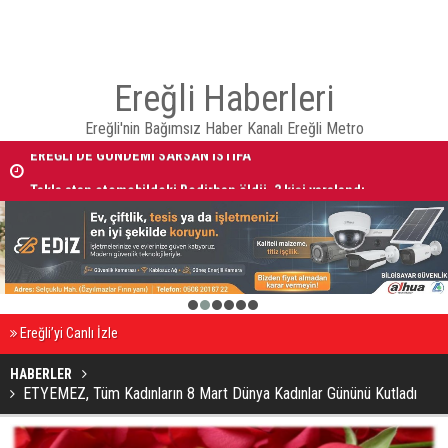
Ereğli Haberleri
Ereğli'nin Bağımsız Haber Kanalı Ereğli Metro
EREĞLİ'DE GÜNDEMİ SARSAN İSTİFA
Takla atan otomobildeki Bedirhan öldü, 3 kişi yaralandı
1
2
3
4
5
6
Ereğli’yi Canlı İzle
HABERLER
ETYEMEZ, Tüm Kadınların 8 Mart Dünya Kadınlar Gününü Kutladı