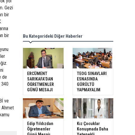
çok yol
m. Gezi
rı bir
K
arına
n bir
Bu Kategorideki Diğer Haberler
oyunu
ler
ğiz.
ni
ERCÜMENT
TEOG SINAVLARI
e de
SARIKAFA’DAN
ESNASINDA
n 340
ÖĞRETMENLER
GÜRÜLTÜ
GÜNÜ MESAJI
YAPMAYALIM
Bİ ve
ı Ahmet
 kamu
Edip Yıldızdan
Kız Çocuklar
Öğretmenler
Konuşmada Daha
Günü Mesajı
Yetenekli