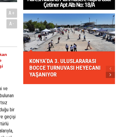
A+
A-
KONYA
şkan
KONYA’DA 3. ULUSLARARASI
EZBER
e
şi
BOCCE TURNUVASI HEYECANI
GELEN
YAŞANIYOR
AHUD
i ve
 bulunan
tsız
lduğu bir
ye geçişi
türlü
larıyla,