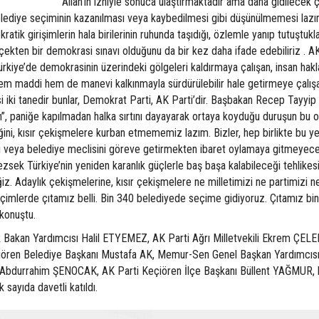
Allah’ın izniyle sonuca ulaştırmaktadır ama daha gidilecek 
 belediye seçiminin kazanılması veya kaybedilmesi gibi düşünülmemesi lazı
ratik girişimlerin hala birilerinin ruhunda taşıdığı, özlemle yanıp tutuştukla
çekten bir demokrasi sınavı olduğunu da bir kez daha ifade edebiliriz . A
Türkiye’de demokrasinin üzerindeki gölgeleri kaldırmaya çalışan, insan hakl
hem maddi hem de manevi kalkınmayla sürdürülebilir hale getirmeye çalışa
isi iki tanedir bunlar, Demokrat Parti, AK Parti’dir. Başbakan Recep Tayyip
”, paniğe kapılmadan halka sırtını dayayarak ortaya koyduğu duruşun bu 
ini, kısır çekişmelere kurban etmememiz lazım. Bizler, hep birlikte bu ye
ı veya belediye meclisini göreve getirmekten ibaret oylamaya gitmeyece
sek Türkiye’nin yeniden karanlık güçlerle baş başa kalabileceği tehlikesi
. Adaylık çekişmelerine, kısır çekişmelere ne milletimizi ne partimizi n
eçimlerde çıtamız belli. Bin 340 belediyede seçime gidiyoruz. Çıtamız bi
konuştu.
k Bakan Yardımcısı Halil ETYEMEZ, AK Parti Ağrı Milletvekili Ekrem ÇELE
eçiören Belediye Başkanı Mustafa AK, Memur-Sen Genel Başkan Yardımcıs
 Abdurrahim ŞENOCAK, AK Parti Keçiören İlçe Başkanı Büllent YAĞMUR,
k sayıda davetli katıldı.