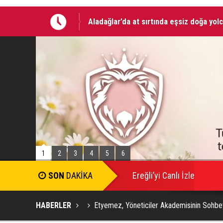
Aladağlar’da at sırtında eşsiz doğa yol
09 AĞUSTOS 2026 Tarihinde Ereğli’de 
1
2
3
4
5
6
SON
DAKİKA
Ereğli’yi Canlı İzle
HABERLER
Etyemez, Yöneticiler Akademisinin Sohbetl