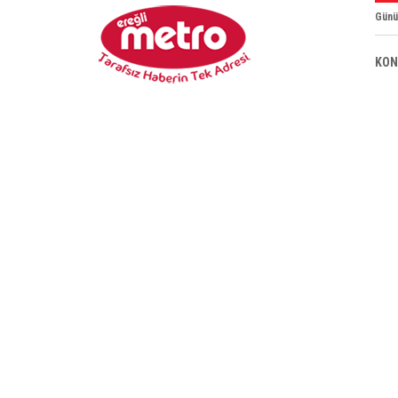
Günü
KON