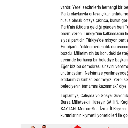
vardır. Yerel seçimlerin herhangi bir
Parkı olaylarıyla ortaya çıkan antidemok
husus olarak ortaya çıkınca, bunun ger
Parti’nin iktidara geldiği günden beri 
önem veren, Türkiye’nin kalkınmasını 
siyasi partidir. Türkiye’de misyon part
Erdoğan’ın “diklenmeden dik duruşunun
bozdu. Milletimizin bu konudaki desteğ
seçimde herhangi bir belediye başkan
Eğer biz bu demokrasi sınavını veremez
unutmayalım. Nefsimize yenilmeyeceğiz
iktidarımızı kurban edemeyiz. Yerel s
belediyenin tamamını kazanmak” diye 
Toplantıya, Çalışma ve Sosyal Güvenli
Bursa Milletvekili Hüseyin ŞAHİN, K
KAYTAN, Memur-Sen İzmir İl Başkanı
kurumlarının kıymetli yöneticileri ile ço