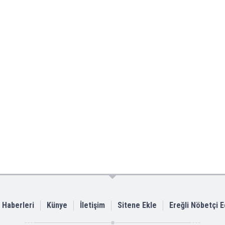
i Haberleri
Künye
İletişim
Sitene Ekle
Ereğli Nöbetçi 