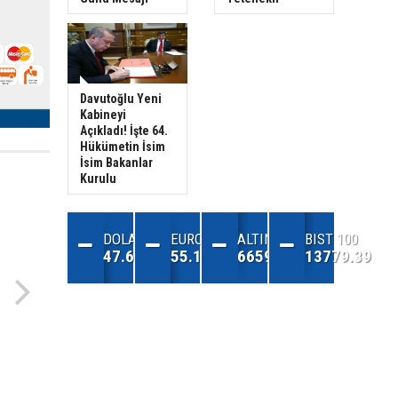
Davutoğlu Yeni
Kabineyi
Açıkladı! İşte 64.
Hükümetin İsim
İsim Bakanlar
Kurulu
DOLAR
EURO
ALTIN
BIST 100
47.68
55.13
6659.71
13779.39