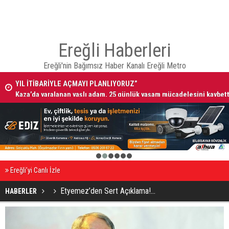
Ereğli Haberleri
Ereğli'nin Bağımsız Haber Kanalı Ereğli Metro
 BU
Kaza’da yaralanan yaşlı adam, 25 günlük yaşam mücadelesini kaybett
1
2
3
4
5
6
Ereğli’yi Canlı İzle
Etyemez’den Sert Açıklama!...
HABERLER