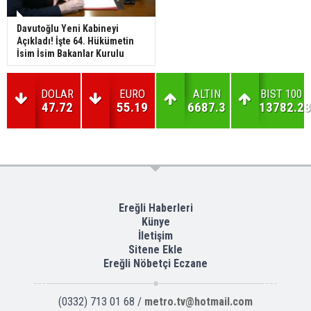
Davutoğlu Yeni Kabineyi
Açıkladı! İşte 64. Hükümetin
İsim İsim Bakanlar Kurulu
DOLAR
EURO
ALTIN
BIST 100
47.72
55.19
6687.3
13782.28
Ereğli Haberleri
Künye
İletişim
Sitene Ekle
Ereğli Nöbetçi Eczane
(0332) 713 01 68 /
metro.tv@hotmail.com