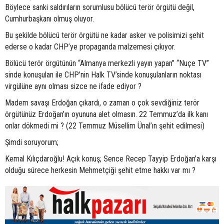
Böylece sanki saldırıların sorumlusu bölücü terör örgütü değil,
Cumhurbaşkanı olmuş oluyor.
Bu şekilde bölücü terör örgütü ne kadar asker ve polisimizi şehit
ederse o kadar CHP’ye propaganda malzemesi çıkıyor.
Bölücü terör örgütünün “Almanya merkezli yayın yapan” “Nuçe TV”
sinde konuşulan ile CHP’nin Halk TV’sinde konuşulanların noktası
virgülüne aynı olması sizce ne ifade ediyor ?
Madem savaşı Erdoğan çıkardı, o zaman o çok sevdiğiniz terör
örgütünüz Erdoğan’ın oyununa alet olmasın. 22 Temmuz’da ilk kanı
onlar dökmedi mi ? (22 Temmuz Müsellim Ünal’ın şehit edilmesi)
Şimdi soruyorum;
Kemal Kılıçdaroğlu! Açık konuş; Sence Recep Tayyip Erdoğan’a karşı
olduğu sürece herkesin Mehmetçiği şehit etme hakkı var mı ?