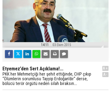
14:11
03 Ekim 2015
Etyemez’den Sert Açıklama!...
A+
PKK her Mehmetçiği her şehit ettiğinde, CHP çıkıp
A-
“Ölümlerin sorumlusu Tayyip Erdoğan’dır” derse,
bölücü terör örgütü neden silah bıraksın...