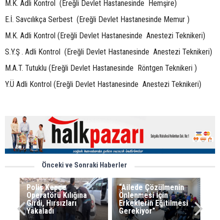
M.K. Adli Kontrol (Ereğli Devlet Hastanesinde Hemşire)
E.İ. Savcılıkça Serbest (Ereğli Devlet Hastanesinde Memur )
M.K. Adli Kontrol (Ereğli Devlet Hastanesinde Anestezi Teknikeri)
S.Y.Ş . Adli Kontrol (Ereğli Devlet Hastanesinde Anestezi Teknikeri)
M.A.T. Tutuklu (Ereğli Devlet Hastanesinde Röntgen Teknikeri )
Y.Ü Adli Kontrol (Ereğli Devlet Hastanesinde Anestezi Teknikeri)
Önceki ve Sonraki Haberler
Polis Kepçe
“Ailede Çözülmenin
Operatörü Kılığına
Önlenmesi İçin
Girdi, Hırsızları
Erkeklerin Eğitilmesi
Yakaladı
Gerekiyor”