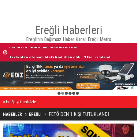
Ereğli Haberleri
Ereğli'nin Bağımsız Haber Kanalı Ereğli Metro
Takla atan otomobildeki Bedirhan öldü, 3 kişi yaralandı
1
2
3
4
5
6
Ereğli’yi Canlı İzle
FETÖ DEN 1 KİŞİ TUTUKLANDI
HABERLER
EREĞLİ