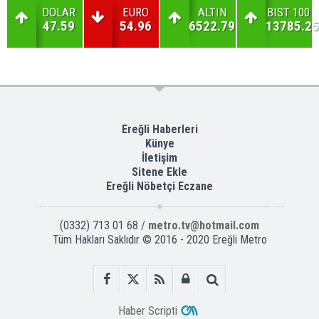
DOLAR
EURO
ALTIN
BIST 100
47.59
54.96
6522.79
13785.25
Ereğli Haberleri
Künye
İletişim
Sitene Ekle
Ereğli Nöbetçi Eczane
(0332) 713 01 68 /
metro.tv@hotmail.com
Tüm Hakları Saklıdır © 2016 - 2020 Ereğli Metro
Haber Scripti