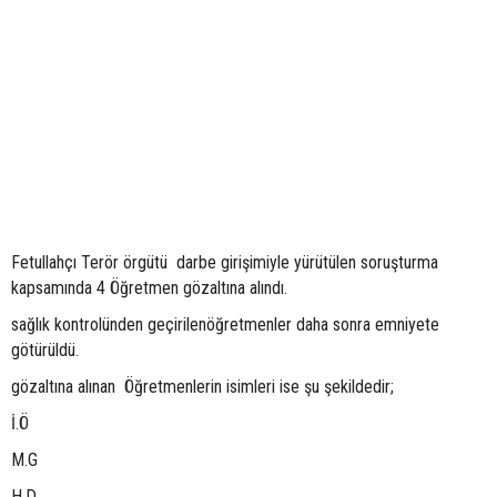
Fetullahçı Terör örgütü darbe girişimiyle yürütülen soruşturma
kapsamında 4 Öğretmen gözaltına alındı.
sağlık kontrolünden geçirilenöğretmenler daha sonra emniyete
götürüldü.
gözaltına alınan Öğretmenlerin isimleri ise şu şekildedir;
İ.Ö
M.G
H.D