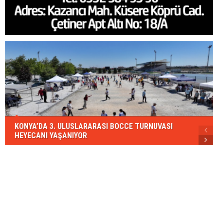
KONYA’DA 3. ULUSLARARASI BOCCE TURNUVASI
HEYECANI YAŞANIYOR