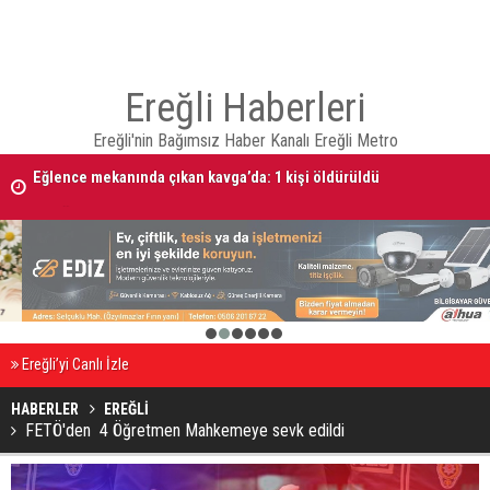
Ereğli Haberleri
Ereğli'nin Bağımsız Haber Kanalı Ereğli Metro
Eğlence mekanında çıkan kavga’da: 1 kişi öldürüldü
08 AĞUSTOS 2026 Tarihinde Ereğli’de Vefat Edenler
1
2
3
4
5
6
Ereğli’yi Canlı İzle
HABERLER
EREĞLİ
FETÖ'den 4 Öğretmen Mahkemeye sevk edildi