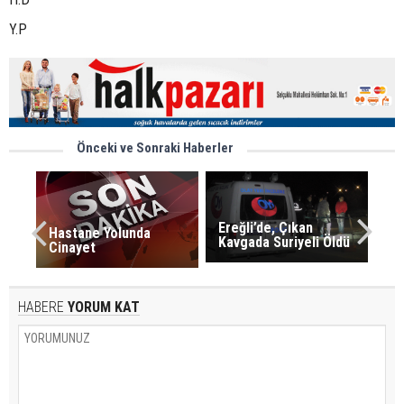
Y.P
Önceki ve Sonraki Haberler
Ereğli’de, Çıkan
Hastane Yolunda
Kavgada Suriyeli Öldü
Cinayet
HABERE
YORUM KAT