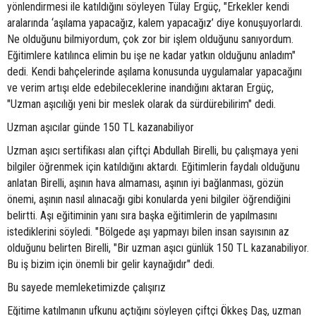
yönlendirmesi ile katıldığını söyleyen Tülay Ergüç, "Erkekler kendi
aralarında ‘aşılama yapacağız, kalem yapacağız’ diye konuşuyorlardı.
Ne olduğunu bilmiyordum, çok zor bir işlem olduğunu sanıyordum.
Eğitimlere katılınca elimin bu işe ne kadar yatkın olduğunu anladım"
dedi. Kendi bahçelerinde aşılama konusunda uygulamalar yapacağını
ve verim artışı elde edebileceklerine inandığını aktaran Ergüç,
"Uzman aşıcılığı yeni bir meslek olarak da sürdürebilirim" dedi.
Uzman aşıcılar günde 150 TL kazanabiliyor
Uzman aşıcı sertifikası alan çiftçi Abdullah Birelli, bu çalışmaya yeni
bilgiler öğrenmek için katıldığını aktardı. Eğitimlerin faydalı olduğunu
anlatan Birelli, aşının hava almaması, aşının iyi bağlanması, gözün
önemi, aşının nasıl alınacağı gibi konularda yeni bilgiler öğrendiğini
belirtti. Aşı eğitiminin yanı sıra başka eğitimlerin de yapılmasını
istediklerini söyledi. "Bölgede aşı yapmayı bilen insan sayısının az
olduğunu belirten Birelli, "Bir uzman aşıcı günlük 150 TL kazanabiliyor.
Bu iş bizim için önemli bir gelir kaynağıdır" dedi.
Bu sayede memleketimizde çalışırız
Eğitime katılmanın ufkunu açtığını söyleyen çiftçi Ökkeş Daş, uzman