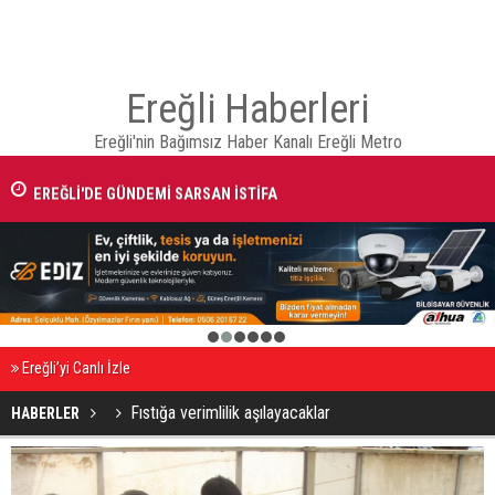
Ereğli Haberleri
Ereğli'nin Bağımsız Haber Kanalı Ereğli Metro
EREĞLİ'DE GÜNDEMİ SARSAN İSTİFA
1
2
3
4
5
6
Ereğli’yi Canlı İzle
Fıstığa verimlilik aşılayacaklar
HABERLER