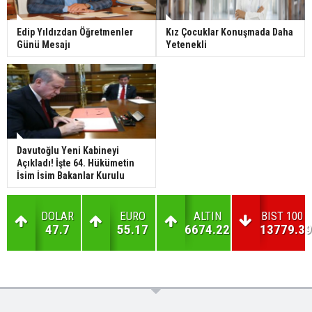
Edip Yıldızdan Öğretmenler
Kız Çocuklar Konuşmada Daha
Günü Mesajı
Yetenekli
Davutoğlu Yeni Kabineyi
Açıkladı! İşte 64. Hükümetin
İsim İsim Bakanlar Kurulu
DOLAR
EURO
ALTIN
BIST 100
47.7
55.17
6674.22
13779.39