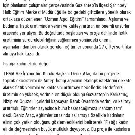
için planlanan çalışmalar çerçevesinde Gaziantep’in ilçesi Şahinbey
Halk Eğitim Merkezi Müdürlüğü ile bölgedeki çiftçilere yönelik olarak
ortaklaşa düzenlenen “Uzman Aşıcı Eğitimi” tamamlandı. Aşılama ve
budama, fıstık üretiminde verim ve kaliteyi artıran en önemli unsurlar
arasında yer alıyor. Bu doğrultuda başlatılan ve proje dahilinde fıstık
üretiminin sürdürülebilirliğinin sağlanması yönündeki önemli
aşamalarından biri olarak görülen eğitimler sonunda 27 çiftçi sertifika
almaya hak kazandı.
Fıstığa kadın eli de değdi
TEMA Vakfı Yönetim Kurulu Başkanı Deniz Ataç da bu projede
toprak ekosistemi ile Antep fıstığı ağacının ekolojik isteklerini dikkate
alarak fıstık verimini ve kalitesini artırmayı hedefledik. Hedefimiz,
üretimin en yüksek, verimin en düşük olduğu Gaziantep’in Karkamış,
Nizip ve Oğuzeli ilçelerini kapsayan Barak Ovası’nda verimi ve kaliteyi
artırmak. Eğitimler sayesinde bunu başaracağımıza inancım tam”
dedi. Deniz Ataç, eğitimler sırasında aşılamaya özellikle kadınların
elinin çok yatkın olduğunu gözlemlediklerini belirterek “Fıstığa kadın
eli de değmesinden büyük mutluluk duyuyoruz. Bu proje ile kadınlara