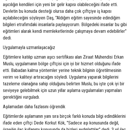
aşıcılığın kendileri için yeni bir gelir kapısı olabileceğini ifade etti.
Devletin bu konuda desteği olursa daha çok çiftçiye iş kapısı
açılabileceğini söyleyen Daş, "Aldığım eğitim sayesinde edindiğim
bilgileri etrafımdaki insanlarla paylaşıyorum. Bölgedeki insanlar bu gibi
eğitimleri alarak kendi memleketlerinde çalışmaya devam edebilirler"
dedi.
Uygulamayla uzmanlaşacağız
Eğitimlere katılıp uzman aşıcı sertifikası alan Ziraat Mühendisi Erkan
Muslu, uygulamanın bölge çiftçisi için iyi bir hizmet olduğunu ifade
etti. Babadan kalma yöntemler yerine teknik bilginin öğretilmesinin
verim ve kaliteyi artıracağını söyledi. Uygulama yaparak bilgilerini
tazeleme olanağına sahip olduğunu belirten Muslu, bu işte çok iyi bir
seviyeye gelebilmek için uzun yıllar aşılama uygulamaları yapmaları
gerektiğini vurguladı.
Aşılamadan daha fazlasını öğrendik
Eğitimlerde aşılamanın yanı sıra birçok farklı konuda bilgi edindiklerini
ifade eden çiftçi Dede Korkut Kök, "Sadece aşı konusunda değil,
örneğin ilaç kullanımı konusunda da bizleri aydınlattılar" dedi. 3 yıl ilaç