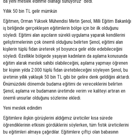
da yeni meslek edinme olanağı sunuyoruz” dedi.
Yıllık 50 bin TL gelir mümkün
Eğitmen, Orman Yüksek Mühendisi Metin Şenol, Milli Eğitim Bakanlığı
iş birliğinde gerçekleşen eğitimlerin bölge için bir ilk olduğunu
söyledi. Eğitimi alan aşıcıların sürekli uygulama yaparak kendilerini
geliştirmelerinin çok önemli olduğunu belirten Şenol, eğitimi alan
kişilerin tüplü fidan üreterek yıl boyunca gelir elde edebileceğini
söyledi. Özellikle bölgede yaşayan kadınların da aşılama konusunda
eğitim alarak meslek sahibi olabileceğini, aşılama yapmayı öğrenen
bir kişinin yılda 2.000 tüplü fidan üretebileceğini söyleyen Şenol, bu
üretimin yıllık yaklaşık 50 bin TL gibi bir gelire denk geldiğini aktardı.
Önümüzdeki dönemde budama eğitimi de vereceklerini belirten
Şenol, aşılama ve budamanın üretimde verim ve kaliteyi artıran en
önemli unsurlar olduğunu sözlerine ekledi.
Yeni meslek edindim
Eğitimlere ilişkin görüşlerini aldığımız üreticiler kısa sürede
öğrendiklerinin etkisini gördüklerini söylerken, tüm fıstık üreticilerini
bu eğitimleri almaya çağırdılar. Eğitimlere çiftçi olan babasının