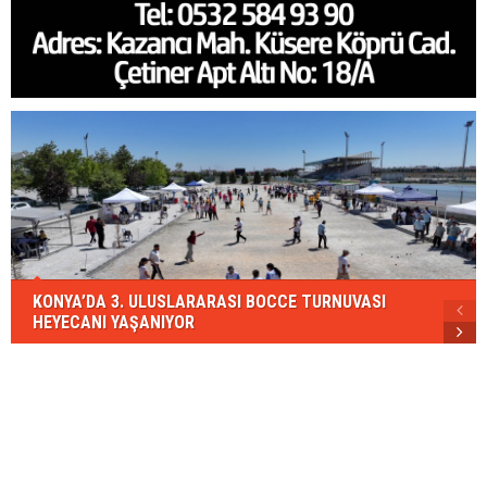
KONYA’DA 3. ULUSLARARASI BOCCE TURNUVASI
HEYECANI YAŞANIYOR