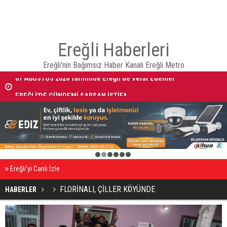
Ereğli Haberleri
Ereğli'nin Bağımsız Haber Kanalı Ereğli Metro
07 AĞUSTOS 2026 Tarihinde Ereğli’de Vefat Edenler
EREĞLİ'DE GÜNDEMİ SARSAN İSTİFA
1
2
3
4
5
6
Ereğli’yi Canlı İzle
FLORİNALI, ÇİLLER KÖYÜNDE
HABERLER