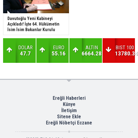
Davutoğlu Yeni Kabineyi
Açıkladı! İşte 64. Hükümetin
İsim İsim Bakanlar Kurulu
DOLAR
EURO
ALTIN
BIST 100
47.7
55.16
6664.28
13780.34
Ereğli Haberleri
Künye
İletişim
Sitene Ekle
Ereğli Nöbetçi Eczane