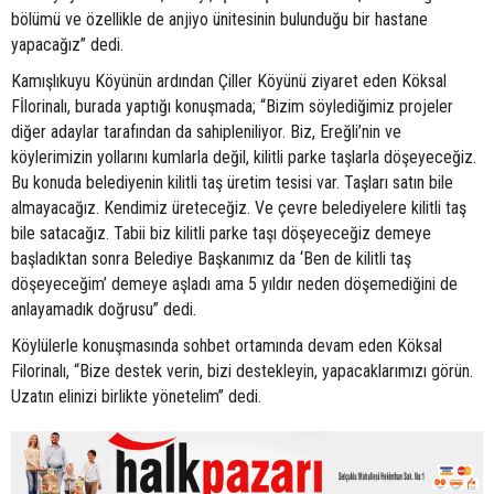
bölümü ve özellikle de anjiyo ünitesinin bulunduğu bir hastane
yapacağız” dedi.
Kamışlıkuyu Köyünün ardından Çiller Köyünü ziyaret eden Köksal
Fİlorinalı, burada yaptığı konuşmada; “Bizim söylediğimiz projeler
diğer adaylar tarafından da sahipleniliyor. Biz, Ereğli’nin ve
köylerimizin yollarını kumlarla değil, kilitli parke taşlarla döşeyeceğiz.
Bu konuda belediyenin kilitli taş üretim tesisi var. Taşları satın bile
almayacağız. Kendimiz üreteceğiz. Ve çevre belediyelere kilitli taş
bile satacağız. Tabii biz kilitli parke taşı döşeyeceğiz demeye
başladıktan sonra Belediye Başkanımız da ‘Ben de kilitli taş
döşeyeceğim’ demeye aşladı ama 5 yıldır neden döşemediğini de
anlayamadık doğrusu” dedi.
Köylülerle konuşmasında sohbet ortamında devam eden Köksal
Filorinalı, “Bize destek verin, bizi destekleyin, yapacaklarımızı görün.
Uzatın elinizi birlikte yönetelim” dedi.