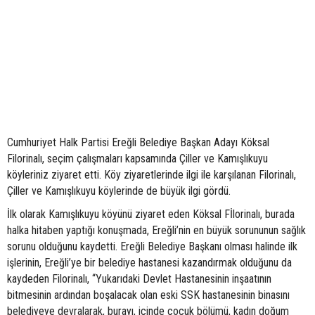
Cumhuriyet Halk Partisi Ereğli Belediye Başkan Adayı Köksal
Filorinalı, seçim çalışmaları kapsamında Çiller ve Kamışlıkuyu
köyleriniz ziyaret etti. Köy ziyaretlerinde ilgi ile karşılanan Filorinalı,
Çiller ve Kamışlıkuyu köylerinde de büyük ilgi gördü.
İlk olarak Kamışlıkuyu köyünü ziyaret eden Köksal Fİlorinalı, burada
halka hitaben yaptığı konuşmada, Ereğli’nin en büyük sorununun sağlık
sorunu olduğunu kaydetti. Ereğli Belediye Başkanı olması halinde ilk
işlerinin, Ereğli’ye bir belediye hastanesi kazandırmak olduğunu da
kaydeden Filorinalı, “Yukarıdaki Devlet Hastanesinin inşaatının
bitmesinin ardından boşalacak olan eski SSK hastanesinin binasını
belediyeye devralarak, burayı, içinde çocuk bölümü, kadın doğum