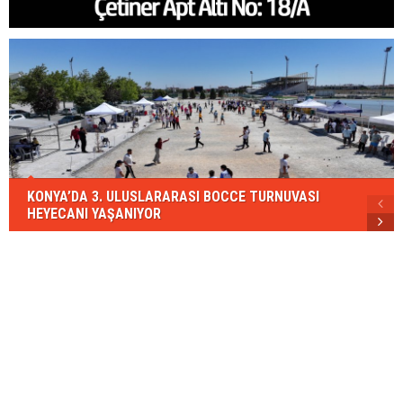
KONYA’DA 3. ULUSLARARASI BOCCE TURNUVASI
HEYECANI YAŞANIYOR