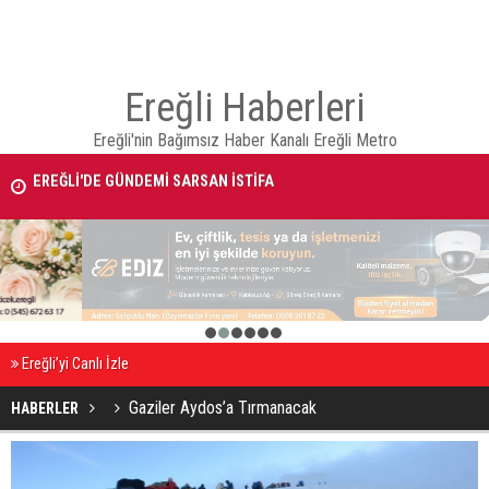
Ereğli Haberleri
Ereğli'nin Bağımsız Haber Kanalı Ereğli Metro
EREĞLİ'DE GÜNDEMİ SARSAN İSTİFA
Takla atan otomobildeki Bedirhan öldü, 3 kişi yaralandı
1
2
3
4
5
6
Ereğli’yi Canlı İzle
Gaziler Aydos’a Tırmanacak
HABERLER