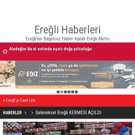
Ereğli Haberleri
Ereğli'nin Bağımsız Haber Kanalı Ereğli Metro
Aladağlar’da at sırtında eşsiz doğa yolculuğu
09 AĞUSTOS 2026 Tarihinde Ereğli’de Vefat Edenler
1
2
3
4
5
6
Ereğli’yi Canlı İzle
Geleneksel Ereğli KERMESİ AÇILDI
HABERLER