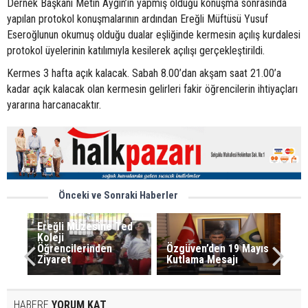
Dernek Başkanı Metin Aygın’ın yapmış olduğu konuşma sonrasında
yapılan protokol konuşmalarının ardından Ereğli Müftüsü Yusuf
Eseroğlunun okumuş olduğu dualar eşliğinde kermesin açılış kurdalesi
protokol üyelerinin katılımıyla kesilerek açılışı gerçekleştirildi.
Kermes 3 hafta açık kalacak. Sabah 8.00’dan akşam saat 21.00’a
kadar açık kalacak olan kermesin gelirleri fakir öğrencilerin ihtiyaçları
yararına harcanacaktır.
Önceki ve Sonraki Haberler
Ereğli Müzesine Ted
Koleji
Öğrencilerinden
Özgüven’den 19 Mayıs
Ziyaret
Kutlama Mesajı
HABERE
YORUM KAT