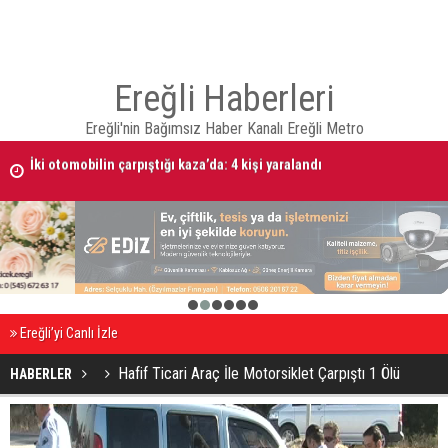
Ereğli Haberleri
Ereğli'nin Bağımsız Haber Kanalı Ereğli Metro
İki otomobilin çarpıştığı kaza’da: 4 kişi yaralandı
Taşlı bıçaklı kavga: 4 yaralı
1
2
3
4
5
6
Ereğli’yi Canlı İzle
Hafif Ticari Araç İle Motorsiklet Çarpıştı 1 Ölü
HABERLER