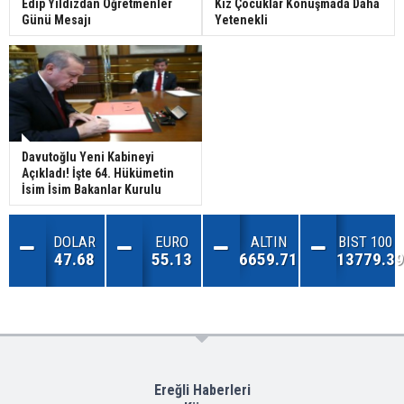
Edip Yıldızdan Öğretmenler
Kız Çocuklar Konuşmada Daha
Günü Mesajı
Yetenekli
Davutoğlu Yeni Kabineyi
Açıkladı! İşte 64. Hükümetin
İsim İsim Bakanlar Kurulu
DOLAR
EURO
ALTIN
BIST 100
47.68
55.13
6659.71
13779.39
Ereğli Haberleri