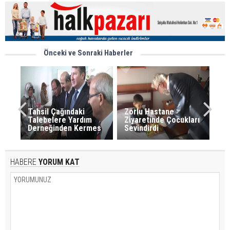
Önceki ve Sonraki Haberler
Tahsil Çağındaki
Zorlu Hastane
Talebelere Yardım
Ziyaretinde Çocukları
Derneğinden Kermes
Sevindirdi
HABERE
YORUM KAT