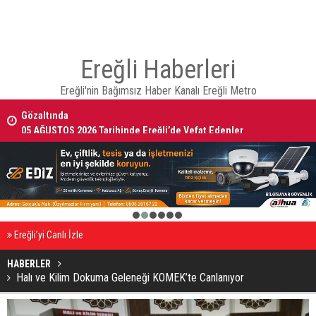
Ereğli Haberleri
Ereğli'nin Bağımsız Haber Kanalı Ereğli Metro
05 AĞUSTOS 2026 Tarihinde Ereğli’de Vefat Edenler
1
2
3
4
5
6
Ereğli’yi Canlı İzle
HABERLER
Halı ve Kilim Dokuma Geleneği KOMEK’te Canlanıyor