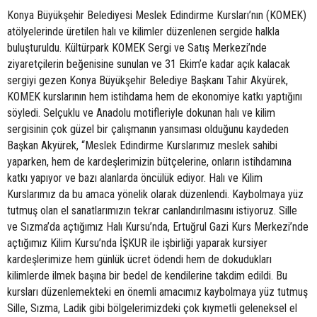
Konya Büyükşehir Belediyesi Meslek Edindirme Kursları’nın (KOMEK)
atölyelerinde üretilen halı ve kilimler düzenlenen sergide halkla
buluşturuldu. Kültürpark KOMEK Sergi ve Satış Merkezi’nde
ziyaretçilerin beğenisine sunulan ve 31 Ekim’e kadar açık kalacak
sergiyi gezen Konya Büyükşehir Belediye Başkanı Tahir Akyürek,
KOMEK kurslarının hem istihdama hem de ekonomiye katkı yaptığını
söyledi. Selçuklu ve Anadolu motifleriyle dokunan halı ve kilim
sergisinin çok güzel bir çalışmanın yansıması olduğunu kaydeden
Başkan Akyürek, “Meslek Edindirme Kurslarımız meslek sahibi
yaparken, hem de kardeşlerimizin bütçelerine, onların istihdamına
katkı yapıyor ve bazı alanlarda öncülük ediyor. Halı ve Kilim
Kurslarımız da bu amaca yönelik olarak düzenlendi. Kaybolmaya yüz
tutmuş olan el sanatlarımızın tekrar canlandırılmasını istiyoruz. Sille
ve Sızma’da açtığımız Halı Kursu’nda, Ertuğrul Gazi Kurs Merkezi’nde
açtığımız Kilim Kursu’nda İŞKUR ile işbirliği yaparak kursiyer
kardeşlerimize hem günlük ücret ödendi hem de dokudukları
kilimlerde ilmek başına bir bedel de kendilerine takdim edildi. Bu
kursları düzenlemekteki en önemli amacımız kaybolmaya yüz tutmuş
Sille, Sızma, Ladik gibi bölgelerimizdeki çok kıymetli geleneksel el