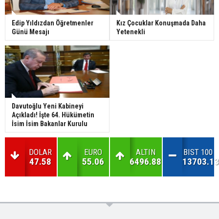
Edip Yıldızdan Öğretmenler
Kız Çocuklar Konuşmada Daha
Günü Mesajı
Yetenekli
Davutoğlu Yeni Kabineyi
Açıkladı! İşte 64. Hükümetin
İsim İsim Bakanlar Kurulu
DOLAR
EURO
ALTIN
BIST 100
47.58
55.06
6496.88
13703.13