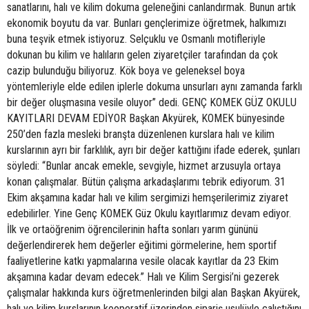
sanatlarını, halı ve kilim dokuma geleneğini canlandırmak. Bunun artık
ekonomik boyutu da var. Bunları gençlerimize öğretmek, halkımızı
buna teşvik etmek istiyoruz. Selçuklu ve Osmanlı motifleriyle
dokunan bu kilim ve halıların gelen ziyaretçiler tarafından da çok
cazip bulunduğu biliyoruz. Kök boya ve geleneksel boya
yöntemleriyle elde edilen iplerle dokuma unsurları aynı zamanda farklı
bir değer oluşmasına vesile oluyor” dedi. GENÇ KOMEK GÜZ OKULU
KAYITLARI DEVAM EDİYOR Başkan Akyürek, KOMEK bünyesinde
250’den fazla mesleki branşta düzenlenen kurslara halı ve kilim
kurslarının ayrı bir farklılık, ayrı bir değer kattığını ifade ederek, şunları
söyledi: “Bunlar ancak emekle, sevgiyle, hizmet arzusuyla ortaya
konan çalışmalar. Bütün çalışma arkadaşlarımı tebrik ediyorum. 31
Ekim akşamına kadar halı ve kilim sergimizi hemşerilerimiz ziyaret
edebilirler. Yine Genç KOMEK Güz Okulu kayıtlarımız devam ediyor.
İlk ve ortaöğrenim öğrencilerinin hafta sonları yarım gününü
değerlendirerek hem değerler eğitimi görmelerine, hem sportif
faaliyetlerine katkı yapmalarına vesile olacak kayıtlar da 23 Ekim
akşamına kadar devam edecek.” Halı ve Kilim Sergisi’ni gezerek
çalışmalar hakkında kurs öğretmenlerinden bilgi alan Başkan Akyürek,
halı ve kilim kurslarının kooperatif üzerinden sipariş usulüyle çalıştığını