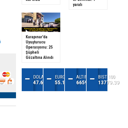
yaralı
Karapınar'da
i
Uyuşturucu
Operasyonu: 25
Şüpheli
Gözaltına Alındı
DOLAR
EURO
ALTIN
BIST 100
47.68
55.13
6659.72
13779.39