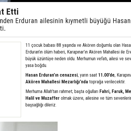
t Etti
rinden Erduran ailesinin kıymetli büyüğü Hasan
ti.
11 çocuk babası 88 yaşında ve Akören doğumlu olan Hasa
Erduran’ın ölüm haberi, Karapınar’ın Akören Mahallesi ile Er
büyük üzüntüye neden oldu. Merhumun vefatı, ailesi ve sev
yasa boğdu.
Hasan Erduran’ın cenazesi
, yarın saat
11.00’de
, Karapına
Akören Mahallesi Mezarlığı’nda
toprağa verilecektir.
Merhuma Allah’tan rahmet; başta oğulları
Fahri, Faruk, M
Halil ve Muzaffer
olmak üzere, ailesine ve tüm sevenleri
başsağlığı dileriz.