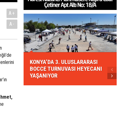
A+
A-
n
KONYA
eğli’de
KONYA’DA 3. ULUSLARARASI
EZBER
enlerini
BOCCE TURNUVASI HEYECANI
GELEN
YAŞANIYOR
AHUD
r’ın
ehmet,
ne