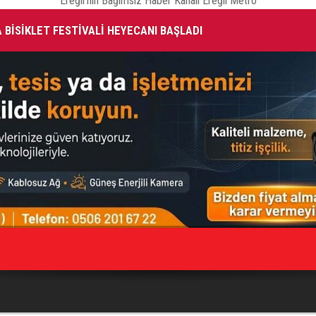
Ereğli'nin Bağımsız Haber Kanalı Ereğli Metro
 BİSİKLET FESTİVALİ HEYECANI BAŞLADI
BA
Bİ