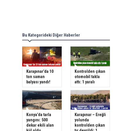
Bu Kategorideki Diğer Haberler
Karapınar’da 10
Kontrolden çıkan
ton saman
otomobil takla
balyası yandı!
attı: 1 yaralı
Konya’da tarla
Karapınar – Ereğli
yangını: 500
yolunda
dekar ekili alan
kontrolden çıkan
kül oldu
tır devrildi: 1