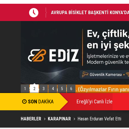
AVRUPA BİSİKLET BAŞKENTİ KONYA'DA
1
2
3
4
5
6
SON
DAKİKA
Ereğli’yi Canlı İzle
HABERLER
KARAPINAR
Hasan Erduran Vefat Etti