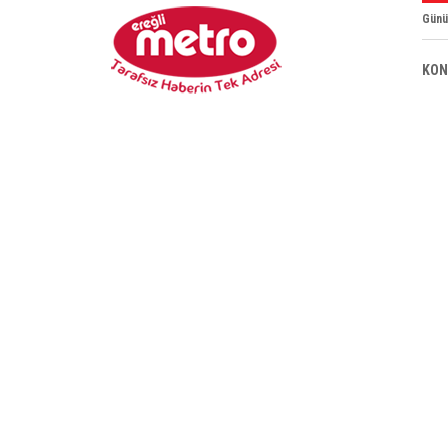
Günü
KON