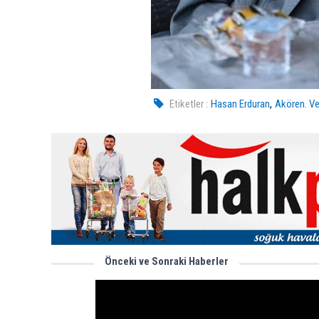
,
Etiketler :
Hasan Erduran
Akören. Ve
Önceki ve Sonraki Haberler