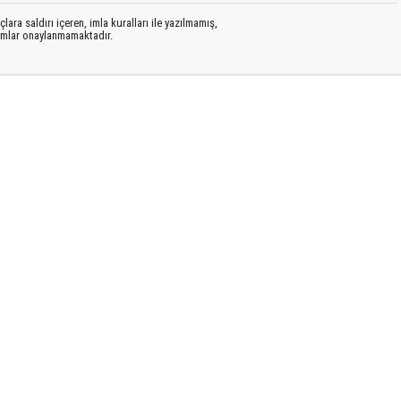
lara saldırı içeren, imla kuralları ile yazılmamış,
rumlar onaylanmamaktadır.