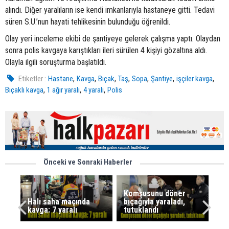
alındı. Diğer yaralıların ise kendi imkanlarıyla hastaneye gitti. Tedavi
süren S.U.’nun hayati tehlikesinin bulunduğu öğrenildi.
Olay yeri inceleme ekibi de şantiyeye gelerek çalışma yaptı. Olaydan
sonra polis kavgaya karıştıkları ileri sürülen 4 kişiyi gözaltına aldı.
Olayla ilgili soruşturma başlatıldı.
,
,
,
,
,
,
,
Etiketler :
Hastane
Kavga
Bıçak
Taş
Sopa
Şantiye
işçiler kavga
,
,
,
Bıçaklı kavga
1 ağır yaralı
4 yaralı
Polis
Önceki ve Sonraki Haberler
Komşusunu döner
Halı saha maçında
bıçağıyla yaraladı,
kavga: 7 yaralı
tutuklandı