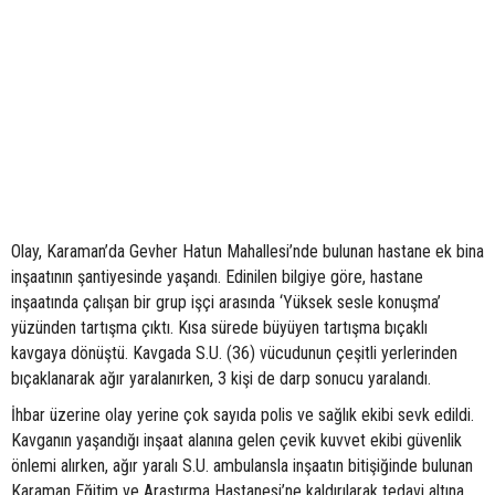
Olay, Karaman’da Gevher Hatun Mahallesi’nde bulunan hastane ek bina
inşaatının şantiyesinde yaşandı. Edinilen bilgiye göre, hastane
inşaatında çalışan bir grup işçi arasında ‘Yüksek sesle konuşma’
yüzünden tartışma çıktı. Kısa sürede büyüyen tartışma bıçaklı
kavgaya dönüştü. Kavgada S.U. (36) vücudunun çeşitli yerlerinden
bıçaklanarak ağır yaralanırken, 3 kişi de darp sonucu yaralandı.
İhbar üzerine olay yerine çok sayıda polis ve sağlık ekibi sevk edildi.
Kavganın yaşandığı inşaat alanına gelen çevik kuvvet ekibi güvenlik
önlemi alırken, ağır yaralı S.U. ambulansla inşaatın bitişiğinde bulunan
Karaman Eğitim ve Araştırma Hastanesi’ne kaldırılarak tedavi altına