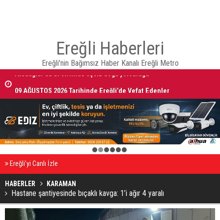
Ereğli Haberleri
Ereğli'nin Bağımsız Haber Kanalı Ereğli Metro
Aladağlar’da at sırtında eşsiz doğa yolculuğu
09 AĞUSTOS 2026 Tarihinde Ereğli’de Vefat Edenler
1
2
3
4
5
6
Ereğli’yi Canlı İzle
HABERLER
KARAMAN
Hastane şantiyesinde bıçaklı kavga: 1’i ağır 4 yaralı