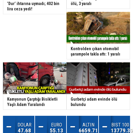
’Dur’ ihtarına uymadı; 402 bin
ölü, 3 yaralı
lira ceza yedi!
Kontrolden çıkan otomobil
şarampole takla attı: 1 yaralı
Kamyonun Çarptığı Bisikletli
Gurbetçi adam evinde ölü
Yaşlı Adam Yaralandı
bulundu
DOLAR
EURO
ALTIN
BIST 100
47.68
55.13
6659.71
13779.39