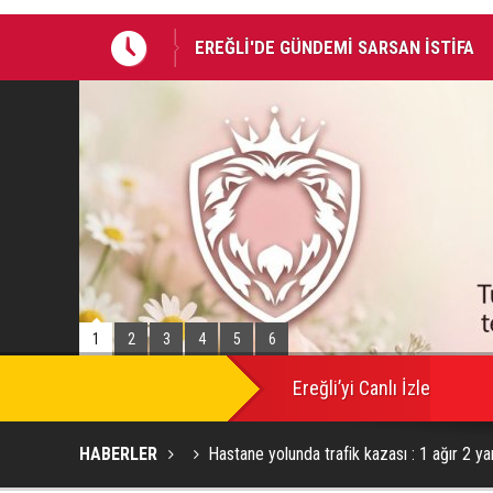
EREĞLİ'DE GÜNDEMİ SARSAN İSTİFA
Takla atan otomobildeki Bedirhan öldü, 
1
2
3
4
5
6
SON
DAKİKA
Ereğli’yi Canlı İzle
HABERLER
Hastane yolunda trafik kazası : 1 ağır 2 yar