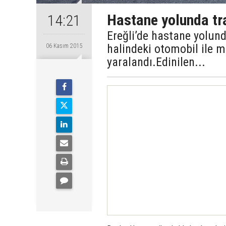
Hastane yolunda tra
14:21
Ereğli’de hastane yolun
halindeki otomobil ile m
06 Kasım 2015
yaralandı.Edinilen...