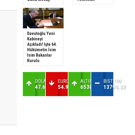
Davutoğlu Yeni
Kabineyi
Açıkladı! İşte 64.
Hükümetin İsim
İsim Bakanlar
Kurulu
DOLAR
EURO
ALTIN
BIST 100
47.69
54.97
6530.46
13798.82