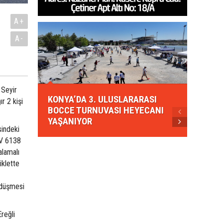
A+
A-
KONYA
 Seyir
KONYA’DA 3. ULUSLARARASI
EZBER
r 2 kişi
BOCCE TURNUVASI HEYECANI
GELEN
YAŞANIYOR
AHUD
sindeki
 V 6138
alamalı
iklette
 düşmesi
Ereğli