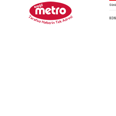
Günü
KON