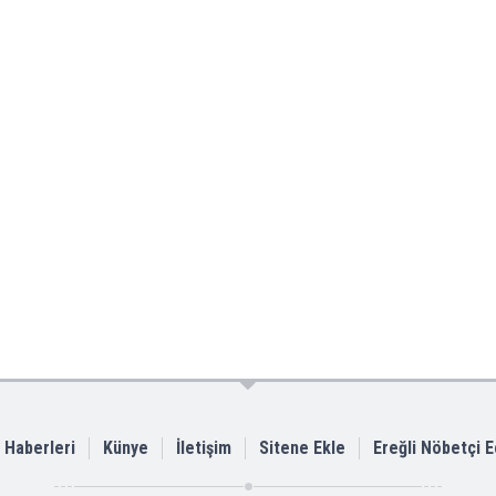
i Haberleri
Künye
İletişim
Sitene Ekle
Ereğli Nöbetçi 