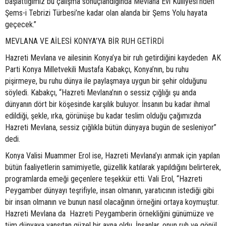
başlattığımız bu çalışma sonuçlandığında Mevlana Evi Külliyesi’nden
Şems-i Tebrizi Türbesi’ne kadar olan alanda bir Şems Yolu hayata
geçecek.”
MEVLANA VE AİLESİ KONYA’YA BİR RUH GETİRDİ
Hazreti Mevlana ve ailesinin Konya’ya bir ruh getirdiğini kaydeden AK
Parti Konya Milletvekili Mustafa Kabakçı, Konya’nın, bu ruhu
pişirmeye, bu ruhu dünya ile paylaşmaya uygun bir şehir olduğunu
söyledi. Kabakçı, “Hazreti Mevlana’nın o sessiz çığlığı şu anda
dünyanın dört bir köşesinde karşılık buluyor. İnsanın bu kadar ihmal
edildiği, şekle, ırka, görünüşe bu kadar teslim olduğu çağımızda
Hazreti Mevlana, sessiz çığlıkla bütün dünyaya bugün de sesleniyor”
dedi.
Konya Valisi Muammer Erol ise, Hazreti Mevlana’yı anmak için yapılan
bütün faaliyetlerin samimiyetle, güzellik katılarak yapıldığını belirterek,
programlarda emeği geçenlere teşekkür etti. Vali Erol, “Hazreti
Peygamber dünyayı teşrifiyle, insan olmanın, yaratıcının istediği gibi
bir insan olmanın ve bunun nasıl olacağının örneğini ortaya koymuştur.
Hazreti Mevlana da Hazreti Peygamberin örnekliğini günümüze ve
tüm dünyaya yansıtan güzel bir ayna oldu. İnsanlar, onun ruh ve gönül