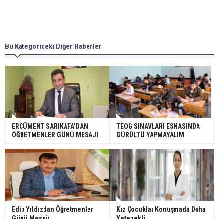
Bu Kategorideki Diğer Haberler
ERCÜMENT SARIKAFA’DAN
TEOG SINAVLARI ESNASINDA
ÖĞRETMENLER GÜNÜ MESAJI
GÜRÜLTÜ YAPMAYALIM
Edip Yıldızdan Öğretmenler
Kız Çocuklar Konuşmada Daha
Günü Mesajı
Yetenekli