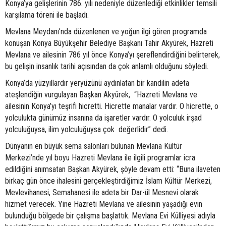
Konya’ya gelişlerinin 786. yılı nedeniyle düzenlediği etkinlikler temsili
karşılama töreni ile başladı.
Mevlana Meydanı’nda düzenlenen ve yoğun ilgi gören programda
konuşan Konya Büyükşehir Belediye Başkanı Tahir Akyürek, Hazreti
Mevlana ve ailesinin 786 yıl önce Konya’yı şereflendirdiğini belirterek,
bu gelişin insanlık tarihi açısından da çok anlamlı olduğunu söyledi.
Konya’da yüzyıllardır yeryüzünü aydınlatan bir kandilin adeta
ateşlendiğin vurgulayan Başkan Akyürek, “Hazreti Mevlana ve
ailesinin Konya’yı teşrifi hicretti. Hicrette manalar vardır. O hicrette, o
yolculukta günümüz insanına da işaretler vardır. O yolculuk irşad
yolculuğuysa, ilim yolculuğuysa çok değerlidir” dedi.
Dünyanın en büyük sema salonları bulunan Mevlana Kültür
Merkezi’nde yıl boyu Hazreti Mevlana ile ilgili programlar icra
edildiğini anımsatan Başkan Akyürek, şöyle devam etti: “Buna ilaveten
birkaç gün önce ihalesini gerçekleştirdiğimiz İslam Kültür Merkezi,
Mevlevihanesi, Semahanesi ile adeta bir Dar-ül Mesnevi olarak
hizmet verecek. Yine Hazreti Mevlana ve ailesinin yaşadığı evin
bulunduğu bölgede bir çalışma başlattık. Mevlana Evi Külliyesi adıyla