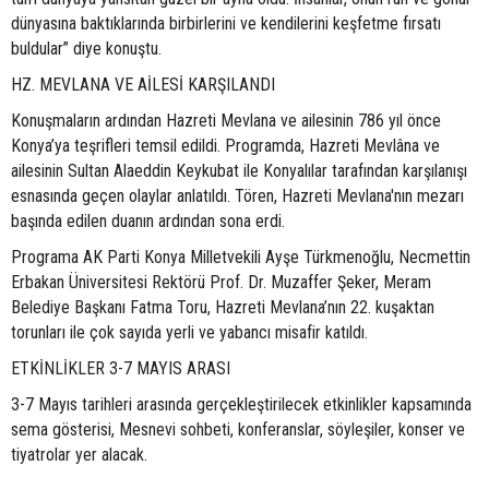
dünyasına baktıklarında birbirlerini ve kendilerini keşfetme fırsatı
buldular” diye konuştu.
HZ. MEVLANA VE AİLESİ KARŞILANDI
Konuşmaların ardından Hazreti Mevlana ve ailesinin 786 yıl önce
Konya’ya teşrifleri temsil edildi. Programda, Hazreti Mevlâna ve
ailesinin Sultan Alaeddin Keykubat ile Konyalılar tarafından karşılanışı
esnasında geçen olaylar anlatıldı. Tören, Hazreti Mevlana'nın mezarı
başında edilen duanın ardından sona erdi.
Programa AK Parti Konya Milletvekili Ayşe Türkmenoğlu, Necmettin
Erbakan Üniversitesi Rektörü Prof. Dr. Muzaffer Şeker, Meram
Belediye Başkanı Fatma Toru, Hazreti Mevlana’nın 22. kuşaktan
torunları ile çok sayıda yerli ve yabancı misafir katıldı.
ETKİNLİKLER 3-7 MAYIS ARASI
3-7 Mayıs tarihleri arasında gerçekleştirilecek etkinlikler kapsamında
sema gösterisi, Mesnevi sohbeti, konferanslar, söyleşiler, konser ve
tiyatrolar yer alacak.