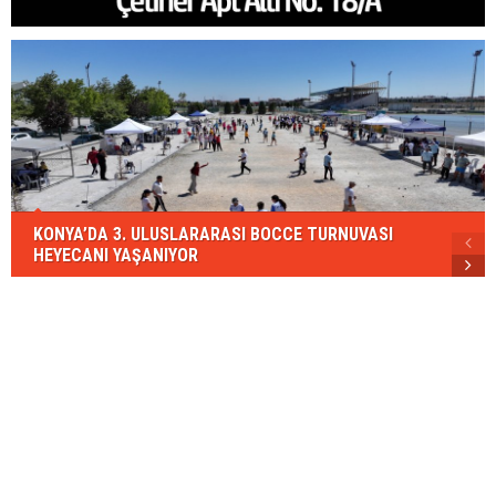
KONYA’DA 3. ULUSLARARASI BOCCE TURNUVASI
HEYECANI YAŞANIYOR