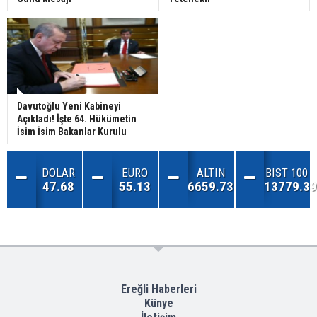
Davutoğlu Yeni Kabineyi
Açıkladı! İşte 64. Hükümetin
İsim İsim Bakanlar Kurulu
DOLAR
EURO
ALTIN
BIST 100
47.68
55.13
6659.73
13779.39
Ereğli Haberleri
Künye