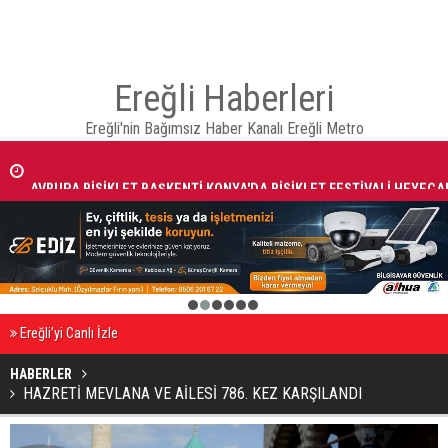
Ereğli Haberleri
Ereğli'nin Bağımsız Haber Kanalı Ereğli Metro
AVRUPA BİSİKLET BAŞKENTİ KONYA'DA BİSİKLET FESTİVALİ HEYECA
BAŞLADI
1
2
3
4
5
6
Ereğli’yi Canlı İzle
HABERLER
HAZRETİ MEVLANA VE AİLESİ 786. KEZ KARŞILANDI