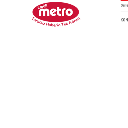
Günü
KON