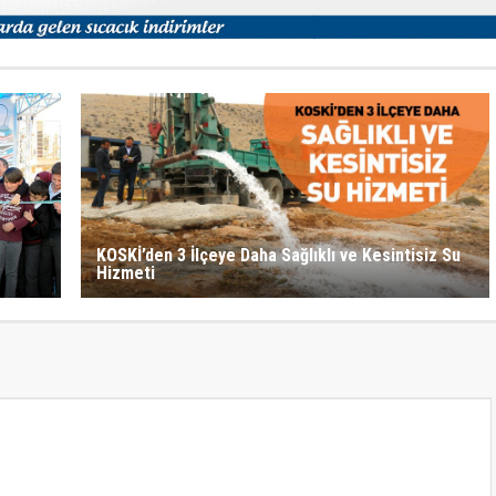
KOSKİ’den 3 İlçeye Daha Sağlıklı ve Kesintisiz Su
Hizmeti