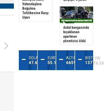
Vatandaşlara
Boğulma
Tehlikesine Karşı
Uyarı
Aidat kavgasında
bıçaklanan
apartman
yöneticisi öldü
DOLAR
EURO
ALTIN
BIST 100
47.68
55.13
6659.71
13779.39