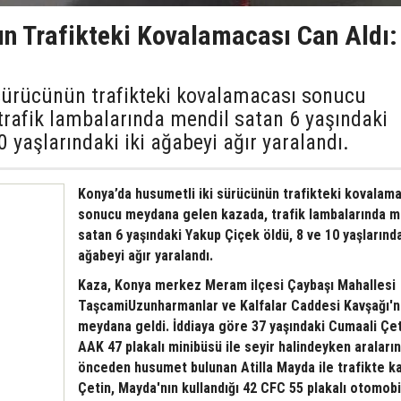
ın Trafikteki Kovalamacası Can Aldı:
sürücünün trafikteki kovalamacası sonucu
rafik lambalarında mendil satan 6 yaşındaki
0 yaşlarındaki iki ağabeyi ağır yaralandı.
Konya’da husumetli iki sürücünün trafikteki kovalam
sonucu meydana gelen kazada, trafik lambalarında m
satan 6 yaşındaki Yakup Çiçek öldü, 8 ve 10 yaşlarında
ağabeyi ağır yaralandı.
Kaza, Konya merkez Meram ilçesi Çaybaşı Mahallesi
TaşcamiUzunharmanlar ve Kalfalar Caddesi Kavşağı'
meydana geldi. İddiaya göre 37 yaşındaki Cumaali Çet
AAK 47 plakalı minibüsü ile seyir halindeyken araları
önceden husumet bulunan Atilla Mayda ile trafikte kar
Çetin, Mayda'nın kullandığı 42 CFC 55 plakalı otomobi