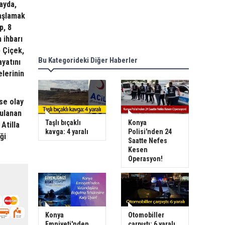
ayda,
vaşlamak
p, 8
 ihbarı
p Çiçek,
Bu Kategorideki Diğer Haberler
yatını
elerinin
ise olay
bulanan
Taşlı bıçaklı
Konya
Atilla
kavga: 4 yaralı
Polisi'nden 24
ği
Saatte Nefes
Kesen
Operasyon!
Konya
Otomobiller
Emniyeti'nden
çarpıştı: 6 yaralı