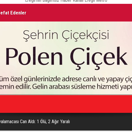
Ereğli'nin Bağımsız Haber Kanalı Ereğli Metro
Vefat Edenler
Ka
uların Antrenmanını İzledi
valamacası Can Aldı: 1 Ölü, 2 Ağır Yaralı