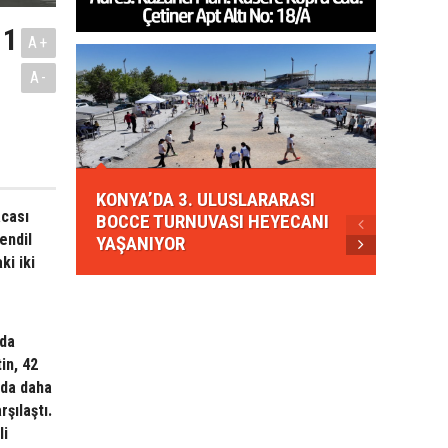
 1
A+
A-
KONYA
KONYA’DA 3. ULUSLARARASI
EZBER
acası
BOCCE TURNUVASI HEYECANI
GELEN
endil
YAŞANIYOR
AHUD
ki iki
nda
in, 42
nda daha
şılaştı.
li