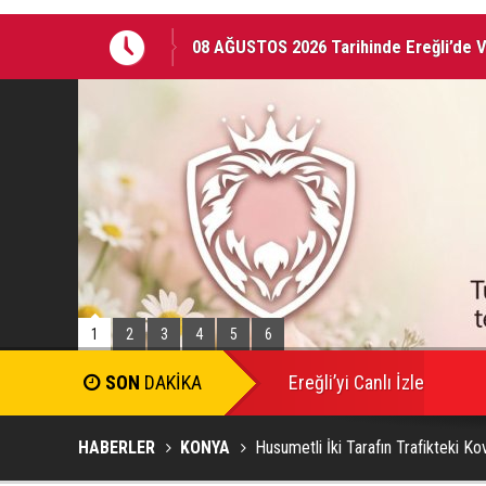
08 AĞUSTOS 2026 Tarihinde Ereğli’de 
Ereğli Kaymakam Genel, Genç Voleybolc
1
2
3
4
5
6
Ereğli’yi Canlı İzle
HABERLER
KONYA
Husumetli İki Tarafın Trafikteki Ko