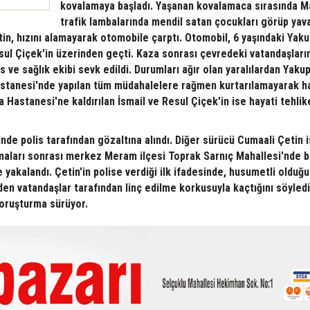
kovalamaya başladı. Yaşanan kovalamaca sırasında M
trafik lambalarında mendil satan çocukları görüp ya
in, hızını alamayarak otomobile çarptı. Otomobil, 6 yaşındaki Yaku
esul Çiçek'in üzerinden geçti. Kaza sonrası çevredeki vatandaşların
s ve sağlık ekibi sevk edildi. Durumları ağır olan yaralılardan Yaku
Hastanesi'nde yapılan tüm müdahalelere rağmen kurtarılamayarak ha
 Hastanesi'ne kaldırılan İsmail ve Resul Çiçek'in ise hayati tehlik
nde polis tarafından gözaltına alındı. Diğer sürücü Cumaali Çetin 
ışmaları sonrası merkez Meram ilçesi Toprak Sarnıç Mahallesi'nde 
 yakalandı. Çetin'in polise verdiği ilk ifadesinde, husumetli olduğu 
den vatandaşlar tarafından linç edilme korkusuyla kaçtığını söyledi
 soruşturma sürüyor.