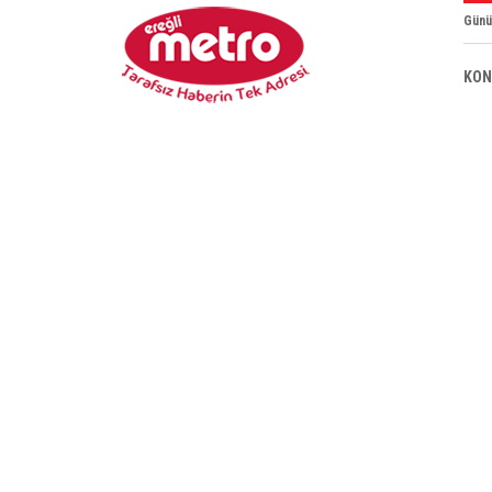
Günü
KON