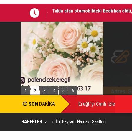
Otomobilde silahla başlarından vurulan 
1
2
3
4
5
6
SON
DAKİKA
Ereğli’yi Canlı İzle
HABERLER
İl il Bayram Namazı Saatleri