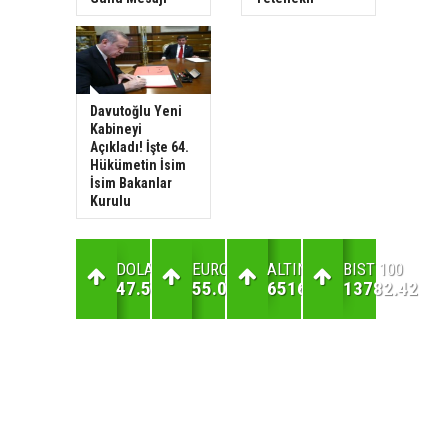
Davutoğlu Yeni
Kabineyi
Açıkladı! İşte 64.
Hükümetin İsim
İsim Bakanlar
Kurulu
DOLAR
EURO
ALTIN
BIST 100
47.59
55.05
6516.58
13782.42