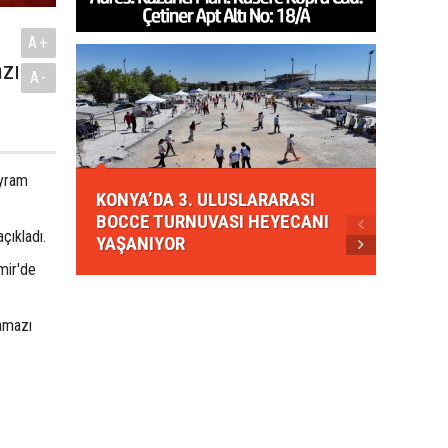
A+
azı
A-
KONYA
ayram
KONYA’DA 3. ULUSLARARASI
EZBER
BOCCE TURNUVASI HEYECANI
GELEN
çıkladı.
YAŞANIYOR
AHUD
mir'de
namazı