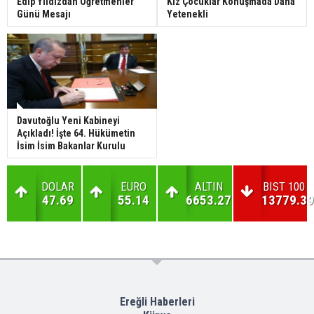
Edip Yıldızdan Öğretmenler
Kız Çocuklar Konuşmada Daha
Günü Mesajı
Yetenekli
Davutoğlu Yeni Kabineyi
Açıkladı! İşte 64. Hükümetin
İsim İsim Bakanlar Kurulu
DOLAR
EURO
ALTIN
BIST 100
47.69
55.14
6653.27
13779.39
Ereğli Haberleri