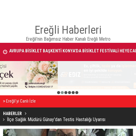
Ereğli Haberleri
AVRUPA BİSİKLET BAŞKENTİ KONYA'DA BİSİKLET FESTİVALİ HEYECA
Ereğli'nin Bağımsız Haber Kanalı Ereğli Metro
BAŞLADI
BAŞKAN ALTAY: “GENÇ KOMEK VE BİLGEHANELERDE 30 BİN ÖĞRENC
YAZ AYLARINI BİZİMLE BİRLİKTE GEÇİRİYOR”
1
2
3
4
5
6
Ereğli’yi Canlı İzle
HABERLER
İlçe Sağlık Müdürü Günay'dan Testis Hastalığı Uyarısı