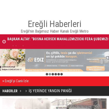
Ereğli Haberleri
BAŞKAN ALTAY: “BOSNA HERSEK MAHALLEMİZDEKİ FERA ŞUBEMİZİ
Ereğli'nin Bağımsız Haber Kanalı Ereğli Metro
YIL İTİBARİYLE AÇMAYI PLANLIYORUZ”
Kaza’da yaralanan yaşlı adam, 25 günlük yaşam mücadelesini kaybett
1
2
3
4
5
6
Ereğli’yi Canlı İzle
İŞ YERİNDE YANGIN PANİĞİ
HABERLER