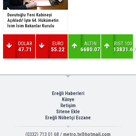
Davutoğlu Yeni Kabineyi
Açıkladı! İşte 64. Hükümetin
İsim İsim Bakanlar Kurulu
DOLAR
EURO
ALTIN
BIST 100
47.71
55.22
6680.07
13831.67
Ereğli Haberleri
Künye
İletişim
Sitene Ekle
Ereğli Nöbetçi Eczane
(0332) 713 01 68 /
metro.tv@hotmail.com