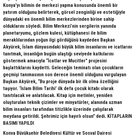
Konya’yı bilimin de merkezi yapma konusunda önemli bir
yatırım olduğunu belirterek, görsel zenginliği ve estetiğiyle
dünyadaki en önemli bilim merkezlerinden birine sahip
olduklarını söyledi. Bilim Merkezi’nin sergilerin yanında
planetaryumu, gözlem kulesi, kütüphanesi ile bilim
meraklılarından yoğun ilgi gördüğünü kaydeden Başkan
Akyürek, İslam dünyasındaki büyük bilim insanlarını ve icatlarını
tanıtmak, insanlığın bugün ulaştığı seviyede katkılarını
göstermek amacıyla “İcatlar ve Mucitler” projesini
başlattıklarını kaydetti. Geleceğin teminatı olan çocukların
geçmişi tanımasının son derece önemli olduğunu vurgulayan
Başkan Akyürek, “Bu proje dünyada bir ilk olma özelliğini
taşıyor. ‘İslam Bilim Tarihi’ ilk defa çocuk kitabı olarak
tanıtılacak ve anlatılacak. Kitap için metinler, yeniden
oluşturulan teknik çizimler ve minyatürler, alanında uzman
bilim insanları tarafından titizlikle üzerinde çalışılarak
meydana getirildi. Şehrimiz için hayırlı olsun” dedi. KİTAPLARIN
BASIMI YAPILDI
Konya Büyükşehir Belediyesi Kültür ve Sosyal Dairesi