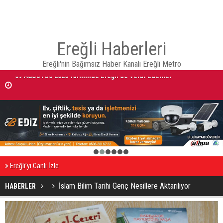
Ereğli Haberleri
Ereğli'nin Bağımsız Haber Kanalı Ereğli Metro
09 AĞUSTOS 2026 Tarihinde Ereğli’de Vefat Edenler
KONYA BÜYÜKŞEHİR ZABITASI TOPLU TAŞIMA DENETİMLERİNİ
SÜRDÜRÜYOR
1
2
3
4
5
6
Ereğli’yi Canlı İzle
İslam Bilim Tarihi Genç Nesillere Aktarılıyor
HABERLER