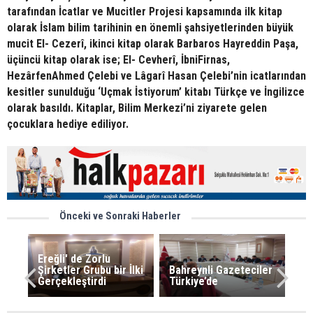
tarafından İcatlar ve Mucitler Projesi kapsamında ilk kitap
olarak İslam bilim tarihinin en önemli şahsiyetlerinden büyük
mucit El- Cezerî, ikinci kitap olarak Barbaros Hayreddin Paşa,
üçüncü kitap olarak ise; El- Cevherî, İbniFirnas,
HezârfenAhmed Çelebi ve Lâgarî Hasan Çelebi’nin icatlarından
kesitler sunulduğu ‘Uçmak İstiyorum’ kitabı Türkçe ve İngilizce
olarak basıldı. Kitaplar, Bilim Merkezi’ni ziyarete gelen
çocuklara hediye ediliyor.
Önceki ve Sonraki Haberler
Ereğli' de Zorlu
Şirketler Grubu bir İlki
Bahreynli Gazeteciler
Gerçekleştirdi
Türkiye’de