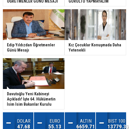
ÖĞRETMENLER GÜNÜ MESAJI
GÜRÜLTÜ YAPMAYALIM
Edip Yıldızdan Öğretmenler
Kız Çocuklar Konuşmada Daha
Günü Mesajı
Yetenekli
Davutoğlu Yeni Kabineyi
Açıkladı! İşte 64. Hükümetin
İsim İsim Bakanlar Kurulu
DOLAR
EURO
ALTIN
BIST 100
47.68
55.13
6659.71
13779.39