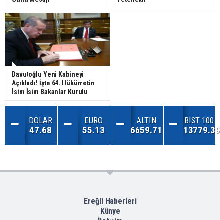
Davutoğlu Yeni Kabineyi
Açıkladı! İşte 64. Hükümetin
İsim İsim Bakanlar Kurulu
DOLAR
EURO
ALTIN
BIST 100
47.68
55.13
6659.71
13779.39
Ereğli Haberleri
Künye