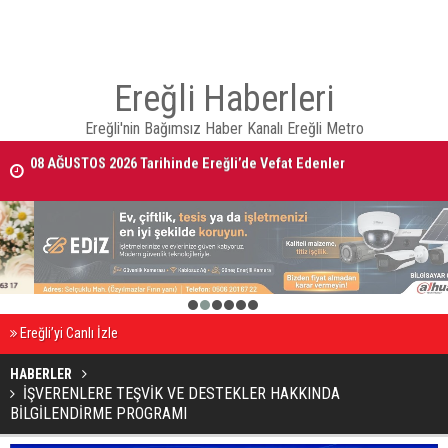
Ereğli Haberleri
Ereğli'nin Bağımsız Haber Kanalı Ereğli Metro
08 AĞUSTOS 2026 Tarihinde Ereğli’de Vefat Edenler
Ereğli Kaymakam Genel, Genç Voleybolcuların Antrenmanını İzledi
1
2
3
4
5
6
Ereğli’yi Canlı İzle
HABERLER
İŞVERENLERE TEŞVİK VE DESTEKLER HAKKINDA
BİLGİLENDİRME PROGRAMI