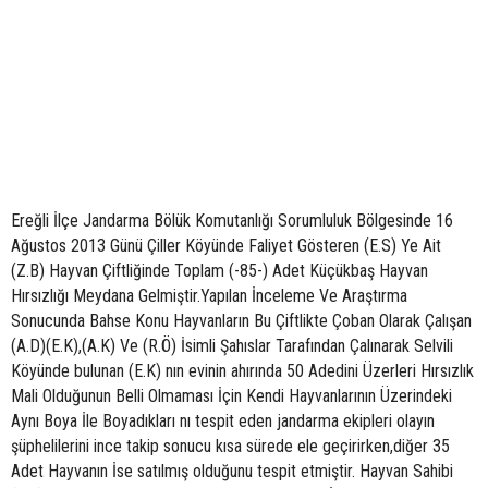
Ereğli İlçe Jandarma Bölük Komutanlığı Sorumluluk Bölgesinde 16
Ağustos 2013 Günü Çiller Köyünde Faliyet Gösteren (E.S) Ye Ait
(Z.B) Hayvan Çiftliğinde Toplam (-85-) Adet Küçükbaş Hayvan
Hırsızlığı Meydana Gelmiştir.Yapılan İnceleme Ve Araştırma
Sonucunda Bahse Konu Hayvanların Bu Çiftlikte Çoban Olarak Çalışan
(A.D)(E.K),(A.K) Ve (R.Ö) İsimli Şahıslar Tarafından Çalınarak Selvili
Köyünde bulunan (E.K) nın evinin ahırında 50 Adedini Üzerleri Hırsızlık
Mali Olduğunun Belli Olmaması İçin Kendi Hayvanlarının Üzerindeki
Aynı Boya İle Boyadıkları nı tespit eden jandarma ekipleri olayın
şüphelilerini ince takip sonucu kısa sürede ele geçirirken,diğer 35
Adet Hayvanın İse satılmış olduğunu tespit etmiştir. Hayvan Sahibi