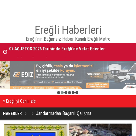
Ereğli Haberleri
Ereğli'nin Bağımsız Haber Kanalı Ereğli Metro
07 AĞUSTOS 2026 Tarihinde Ereğli’de Vefat Edenler
EREĞLİ'DE GÜNDEMİ SARSAN İSTİFA
1
2
3
4
5
6
Ereğli’yi Canlı İzle
Jandarmadan Başarılı Çalışma
HABERLER