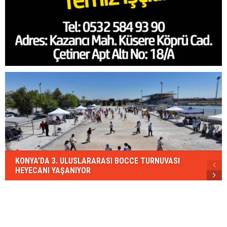
KONYA’DA 3. ULUSLARARASI BOCCE TURNUVASI
HEYECANI YAŞANIYOR