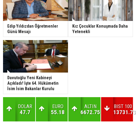
Edip Yıldızdan Öğretmenler
Kız Çocuklar Konuşmada Daha
Günü Mesajı
Yetenekli
Davutoğlu Yeni Kabineyi
Açıkladı! İşte 64. Hükümetin
İsim İsim Bakanlar Kurulu
DOLAR
EURO
ALTIN
BIST 100
47.7
55.18
6672.75
13731.73