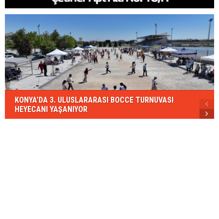
KONYA’DA 3. ULUSLARARASI BOCCE TURNUVASI
HEYECANI YAŞANIYOR