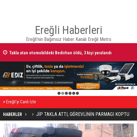
Ereğli Haberleri
Ereğli'nin Bağımsız Haber Kanalı Ereğli Metro
Takla atan otomobildeki Bedirhan öldü, 3 kişi yaralandı
1
2
3
4
5
6
Ereğli’yi Canlı İzle
JİP TAKLA ATTI, GÖREVLİNİN PARMAGI KOPTU
HABERLER