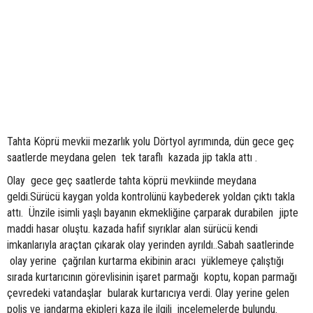
Tahta Köprü mevkii mezarlık yolu Dörtyol ayrımında, dün gece geç
saatlerde meydana gelen tek taraflı kazada jip takla attı .
Olay gece geç saatlerde tahta köprü mevkiinde meydana
geldi.Sürücü kaygan yolda kontrolünü kaybederek yoldan çıktı takla
attı. Ünzile isimli yaşlı bayanın ekmekliğine çarparak durabilen jipte
maddi hasar oluştu. kazada hafif sıyrıklar alan sürücü kendi
imkanlarıyla araçtan çıkarak olay yerinden ayrıldı..Sabah saatlerinde
olay yerine çağrılan kurtarma ekibinin aracı yüklemeye çalıştığı
sırada kurtarıcının görevlisinin işaret parmağı koptu, kopan parmağı
çevredeki vatandaşlar bularak kurtarıcıya verdi. Olay yerine gelen
polis ve jandarma ekipleri kaza ile ilgili incelemelerde bulundu.