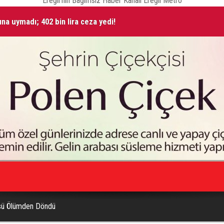
Ereğli'nin Bağımsız Haber Kanalı Ereğli Metro
ına uymadı; 402 bin lira ceza yedi!
 yaralandı
Taş
sü Ölümden Döndü