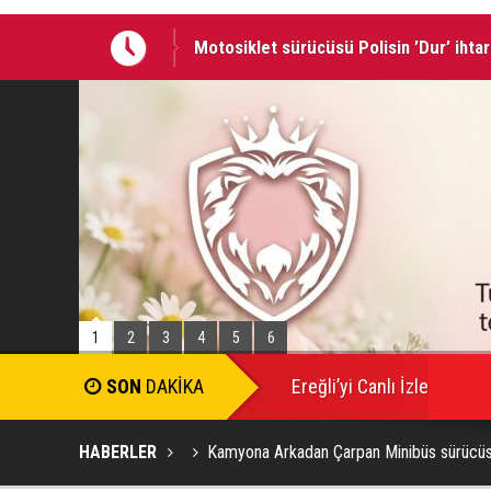
Motosiklet sürücüsü Polisin ’Dur’ ihtar
İki otomobilin çarpıştığı kaza’da: 4 kişi
1
2
3
4
5
6
Ereğli’yi Canlı İzle
HABERLER
Kamyona Arkadan Çarpan Minibüs sürücü