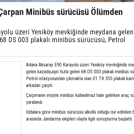
arpan Minibüs sürücüsü Ölümden
yolu üzeri Yeniköy mevkiğinde meydana gelen
 68 DS 003 plakalı minibüs sürücüsü, Petrol
Adana Aksaray E90 Karayolu üzeri Yeniköy mevkiğinde m
gelen kazada,aşırı hızla gelen 68 DS 003 plakalı minibüs s
Petrol istasyonundan çıkmakta olan 01 TK 355 plakalı ka
arkadan çarptı.
Çarpmanın etsiyle minibüs kullanılmaz hale gelirken araç s
yaralandı.
İddalara göre minibüs sürücüsü alkollü olduğu ise edinilen b
arasında Jandarma ekipleri olayla ilgili soruşturma başlattı.