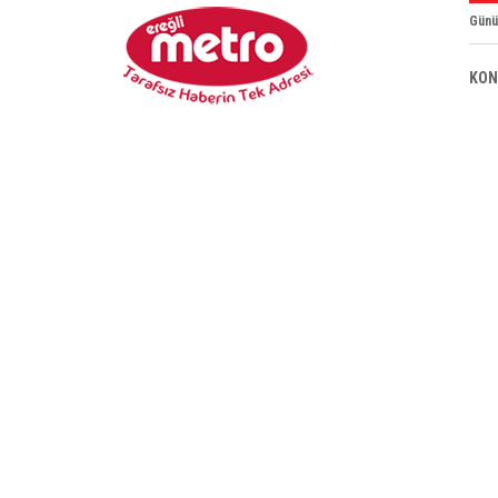
Günü
KON