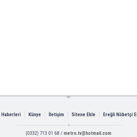
i Haberleri
Künye
İletişim
Sitene Ekle
Ereğli Nöbetçi 
(0332) 713 01 68 /
metro.tv@hotmail.com