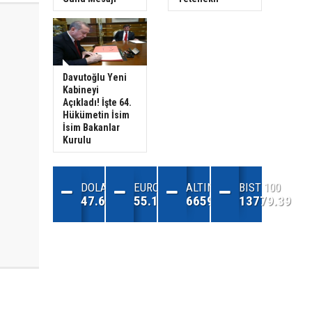
Davutoğlu Yeni
Kabineyi
Açıkladı! İşte 64.
Hükümetin İsim
İsim Bakanlar
Kurulu
DOLAR
EURO
ALTIN
BIST 100
47.68
55.13
6659.71
13779.39