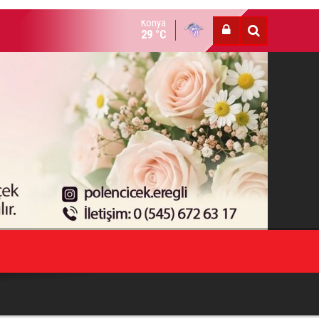
Konya
lı bıçaklı kavga: 4 yaralı
29 °C