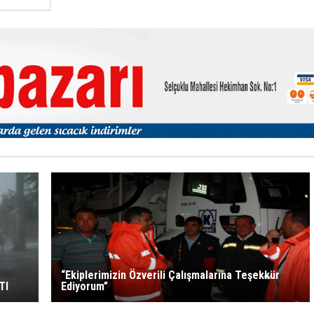
“Ekiplerimizin Özverili Çalışmalarına Teşekkür
TI
Ediyorum”