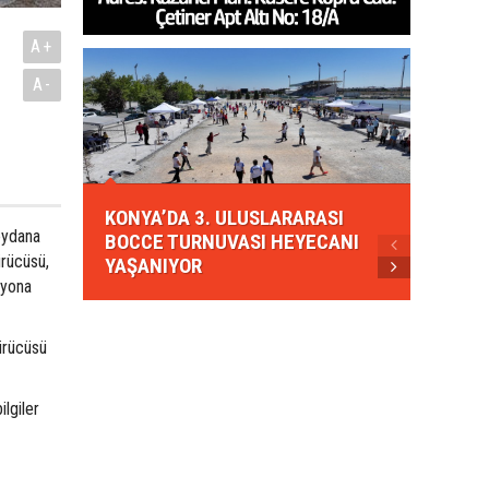
A+
A-
KONYA
KONYA’DA 3. ULUSLARARASI
EZBER
eydana
BOCCE TURNUVASI HEYECANI
GELEN
ürücüsü,
YAŞANIYOR
AHUD
myona
ürücüsü
ilgiler