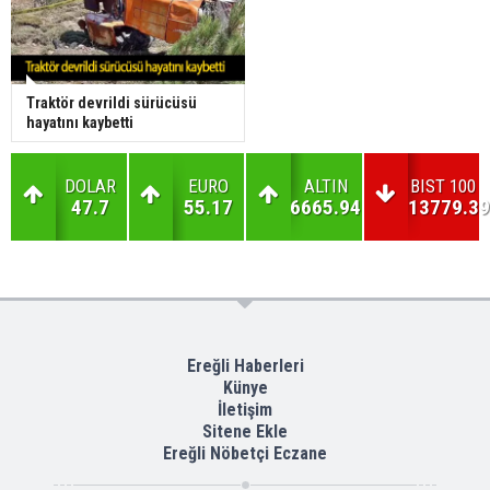
Traktör devrildi sürücüsü
hayatını kaybetti
DOLAR
EURO
ALTIN
BIST 100
47.7
55.17
6665.94
13779.39
Ereğli Haberleri
Künye
İletişim
Sitene Ekle
Ereğli Nöbetçi Eczane