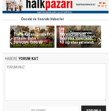
Önceki ve Sonraki Haberler
Trafik Kazası Sonrası
Öğrenci servisi
İntikam: Baba
uçuruma yuvarlandı;
Sürücüyü Öldürdü
13 öğrenci yaralandı
HABERE
YORUM KAT