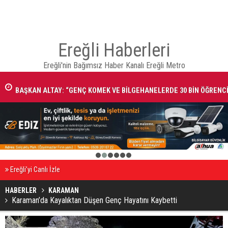
Ereğli Haberleri
Ereğli'nin Bağımsız Haber Kanalı Ereğli Metro
NI
BAŞKAN ALTAY: “GENÇ KOMEK VE BİLGEHANELERDE 30 BİN ÖĞRENC
YAZ AYLARINI BİZİMLE BİRLİKTE GEÇİRİYOR”
1
2
3
4
5
6
Ereğli’yi Canlı İzle
HABERLER
KARAMAN
Karaman’da Kayalıktan Düşen Genç Hayatını Kaybetti